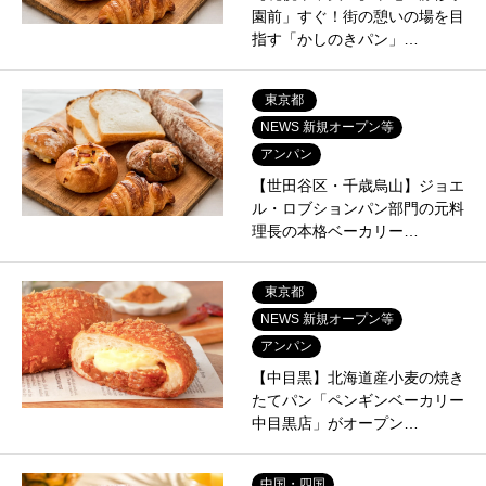
園前」すぐ！街の憩いの場を目
指す「かしのきパン」…
東京都
NEWS 新規オープン等
アンパン
【世田谷区・千歳烏山】ジョエ
ル・ロブションパン部門の元料
理長の本格ベーカリー…
東京都
NEWS 新規オープン等
アンパン
【中目黒】北海道産小麦の焼き
たてパン「ペンギンベーカリー
中目黒店」がオープン…
中国・四国