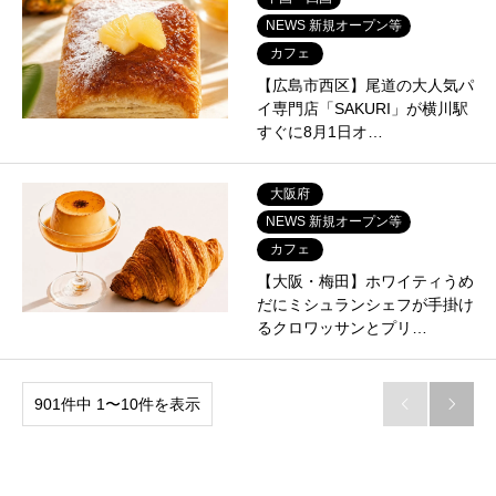
NEWS 新規オープン等
カフェ
【広島市西区】尾道の大人気パ
イ専門店「SAKURI」が横川駅
すぐに8月1日オ…
大阪府
NEWS 新規オープン等
カフェ
【大阪・梅田】ホワイティうめ
だにミシュランシェフが手掛け
るクロワッサンとプリ…
901件中 1〜10件を表示

