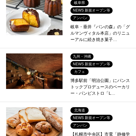
岐阜県
NEWS 新規オープン等
アンパン
岐阜・垂井『パンの森』の「グ
ルマンヴィタル本店」のリニュ
ーアルに続き焼き菓子…
九州・沖縄
NEWS 新規オープン等
カフェ
博多駅前「明治公園」にパンス
トックプロデュースのベーカリ
ー・パンビストロ「L…
北海道
NEWS 新規オープン等
アンパン
【札幌市中央区】市電「静修学