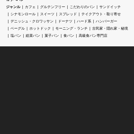
ジャンル
カフェ
グルテンフリー
こだわりのパン
サンドイッチ
シナモンロール
スイーツ
スプレッド
テイクアウト・取り寄せ
デニッシュ・クロワッサン
ドーナツ
ハード系
ハンバーガー
ベーグル
ホットドック
モーニング・ランチ
古民家・隠れ家・秘境
塩パン
総菜パン
菓子パン
食パン
高級食パン専門店