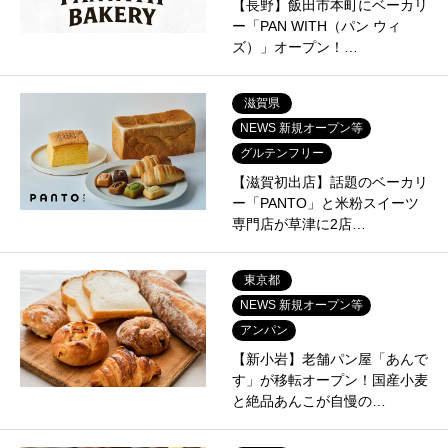
【長野】飯田市本町にベーカリ
ー「PAN WITH（パン ウィ
ズ）」オープン！…
滋賀県
NEWS 新規オープン等
グルテンフリー
【滋賀初出店】話題のベーカリ
ー「PANTO」と米粉スイーツ
専門店が草津に2店…
東京都
NEWS 新規オープン等
アンパン
【新小岩】老舗パン屋「あんで
す」が移転オープン！国産小麦
と絶品あんこが自慢の…