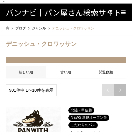
-->
パンナビ｜パン屋さん検索サイト
検索
ブログ
ジャンル
デニッシュ・クロワッサン
デニッシュ・クロワッサン
並べ替え条件
新しい順
古い順
閲覧数順
901件中 1〜10件を表示


北陸・甲信越
NEWS 新規オープン等
こだわりのパン