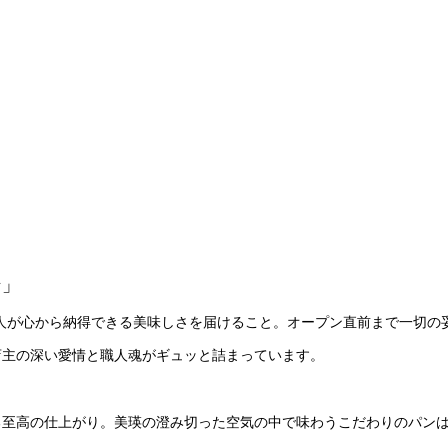
ン」
、食べた人が心から納得できる美味しさを届けること。オープン直前まで一切の
店主の深い愛情と職人魂がギュッと詰まっています。
る至高の仕上がり。美瑛の澄み切った空気の中で味わうこだわりのパン