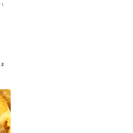
す！
しま