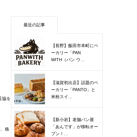
最近の記事
【長野】飯田市本町にベ
ーカリー「PAN
WITH（パン ウ…
【滋賀初出店】話題のベ
ーカリー「PANTO」と
米粉スイ…
妥協を
【新小岩】老舗パン屋
「あんです」が移転オー
は、格
プン！…