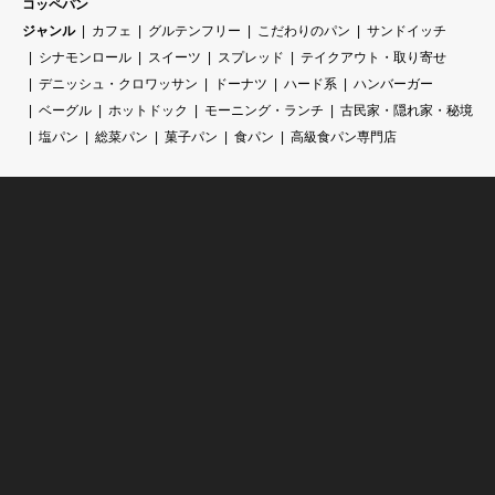
コッペパン
ジャンル
カフェ
グルテンフリー
こだわりのパン
サンドイッチ
シナモンロール
スイーツ
スプレッド
テイクアウト・取り寄せ
デニッシュ・クロワッサン
ドーナツ
ハード系
ハンバーガー
ベーグル
ホットドック
モーニング・ランチ
古民家・隠れ家・秘境
塩パン
総菜パン
菓子パン
食パン
高級食パン専門店