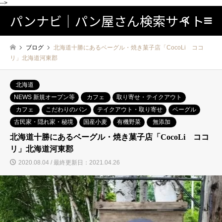
-->
パンナビ｜パン屋さん検索サイト
検索
ブログ
北海道十勝にあるベーグル・焼き菓子店「CocoLi ココ
リ」北海道河東郡
北海道
NEWS 新規オープン等
カフェ
取り寄せ・テイクアウト
カフェ
こだわりのパン
テイクアウト・取り寄せ
ベーグル
古民家・隠れ家・秘境
国産小麦
有機野菜
無添加
北海道十勝にあるベーグル・焼き菓子店「CocoLi ココ
リ」北海道河東郡
2020.08.04 / 最終更新日：2021.04.26