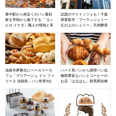
豊中駅から程近くのパン愛好
話題のマリトッツォも！千葉
家を早朝から魅了する『 ヨシ
県香取市「ブーランジェリー
ヒロ イケダ』職人の情熱と革
丘の上のシェリー」天然酵母
新が織りなす至福の味わい
のパンやスイーツ、4月26日オ
ープン
淡路市夢舞台にベーカリーカ
ハード系パンから調理パン迄
フェ「マリアージュ ドゥ ファ
種類豊富なパンとコーヒーの
リーヌ 淡路島」パン世界3位
お店「はるぱん」群馬県前橋
の中西智彦が手掛けオープ
市千代田町に9月28日移転オー
ン！
プンです。