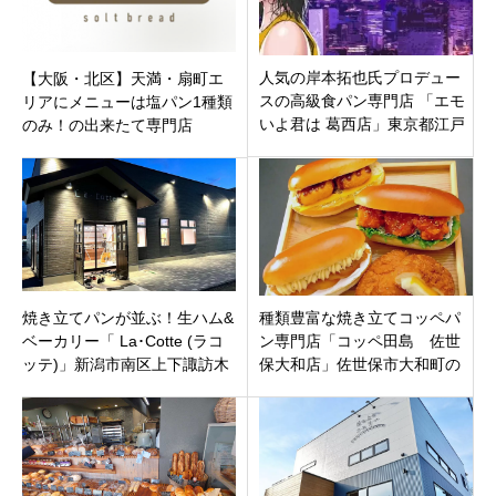
人気の岸本拓也氏プロデュー
【大阪・北区】天満・扇町エ
スの高級食パン専門店 「エモ
リアにメニューは塩パン1種類
いよ君は 葛西店」東京都江戸
のみ！の出来たて専門店
川区中葛西2021年2月13日
「KILN（キルン）」が8月4日
（土）オープン
オープン！
焼き立てパンが並ぶ！生ハム&
種類豊富な焼き立てコッペパ
ベーカリー「 La･Cotte (ラコ
ン専門店「コッペ田島 佐世
ッテ)」新潟市南区上下諏訪木
保大和店」佐世保市大和町の
に12月7日オープン
「星乃珈琲 佐世保大和店」に
オープン！