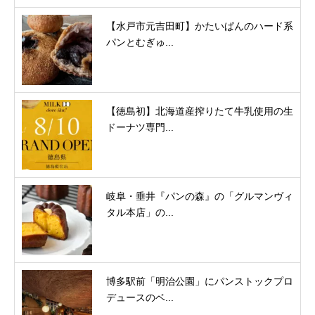
【水戸市元吉田町】かたいぱんのハード系
パンとむぎゅ...
【徳島初】北海道産搾りたて牛乳使用の生
ドーナツ専門...
岐阜・垂井『パンの森』の「グルマンヴィ
タル本店」の...
博多駅前「明治公園」にパンストックプロ
デュースのベ...