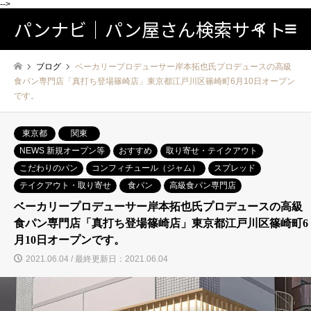
-->
パンナビ｜パン屋さん検索サイト
検索
ブログ
ベーカリープロデューサー岸本拓也氏プロデュースの高級
食パン専門店「真打ち登場篠崎店」東京都江戸川区篠崎町6月10日オープン
です。
東京都
関東
NEWS 新規オープン等
おすすめ
取り寄せ・テイクアウト
こだわりのパン
コンフィチュール（ジャム）
スプレッド
テイクアウト・取り寄せ
食パン
高級食パン専門店
ベーカリープロデューサー岸本拓也氏プロデュースの高級
食パン専門店「真打ち登場篠崎店」東京都江戸川区篠崎町6
月10日オープンです。
2021.06.04 / 最終更新日：2021.06.04