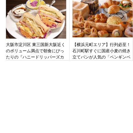
日オープン
大阪市淀川区 東三国新大阪近く
【横浜元町エリア】行列必至！
のボリューム満点で朝食にぴっ
石川町駅すぐに国産小麦の焼き
たりの『ハニードリッパーズカ
立てパンが人気の「ペンギンベ
フェ』で萌え断モーニング。
ーカリー横浜元町店」がオープ
ン！