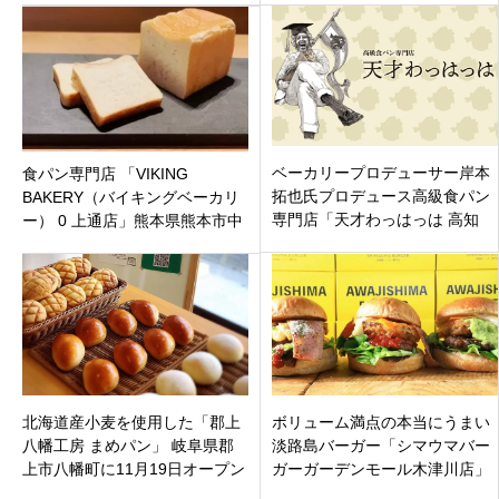
す。
ナ
ベーカリープロデューサー岸本
食パン専門店 「VIKING
拓也氏プロデュース高級食パン
BAKERY（バイキングベーカリ
専門店「天才わっはっは 高知
ー） 0 上通店」熊本県熊本市中
店」高知市北川添1月8日オープ
央区 2020年8月5日（水）オー
ン
プン
北海道産小麦を使用した「郡上
ボリューム満点の本当にうまい
八幡工房 まめパン」 岐阜県郡
淡路島バーガー「シマウマバー
上市八幡町に11月19日オープン
ガーガーデンモール木津川店」
です。
京都府木津川にオープン