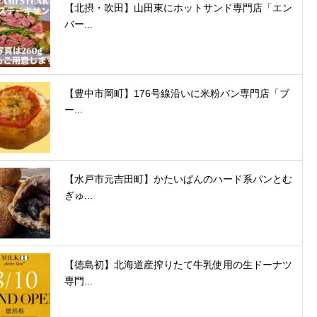
【北摂・吹田】山田東にホットサンド専門店「エン
バー...
【豊中市岡町】176号線沿いに米粉パン専門店「ブ
ー...
【水戸市元吉田町】かたいぱんのハード系パンとむ
ぎゅ...
【徳島初】北海道産搾りたて牛乳使用の生ドーナツ
専門...