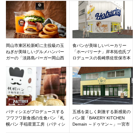
岡山市東区松新町に主役級の玉
食パンが美味しいベーカリー
ねぎが美味しいグルメハンバー
「ホーバリーナ」岸本拓也氏プ
ガーの「淡路島バーガー岡山西
ロデュースの長崎県佐世保市本
大寺店」オープン！
島町3月26日オープン。
パティシエがプロデュースする
五感を楽しく刺激する新感覚の
フワフワ新食感の生食パン「札
パン屋「BAKERY KITCHEN
幌パン 手稲星置工房（パティシ
Demain ～ドゥマン～」一宮市
エパン）」札幌市手稲区6月10
大毛小松寺東にオープン！