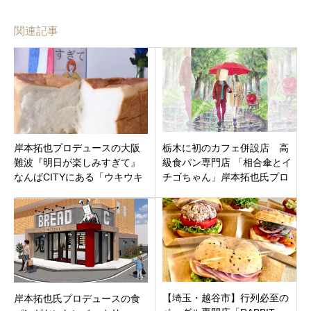
関連記事
岸本拓也プロデュースの大阪
栃木に初のカフェ併設店 高
難波『明日が楽しみすぎて』
級食パン専門店 「相合傘とイ
なんばCITYにある「ウキウキ
チゴちゃん」岸本拓也氏プロ
が止まらないっ」高級食パン
デュース 栃木県宇都宮市
専門店♬
【埼玉・越谷市】行列必至の
岸本拓也氏プロデュースの食