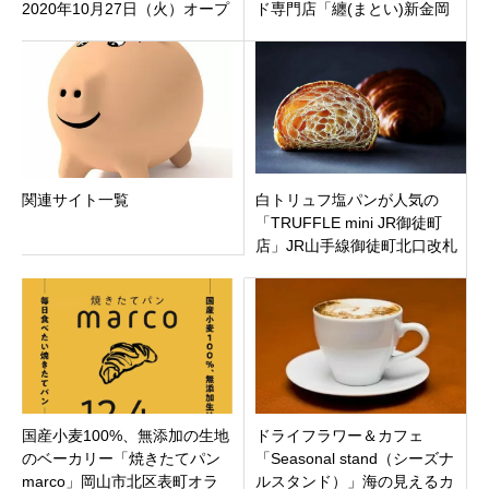
2020年10月27日（火）オープ
ド専門店「纏(まとい)新金岡
ン
店」堺市北区新金岡町にオー
プン！
関連サイト一覧
白トリュフ塩パンが人気の
「TRUFFLE mini JR御徒町
店」JR山手線御徒町北口改札
より徒歩1分にオープン
国産小麦100%、無添加の生地
ドライフラワー＆カフェ
のベーカリー「焼きたてパン
「Seasonal stand（シーズナ
marco」岡山市北区表町オラ
ルスタンド）」海の見えるカ