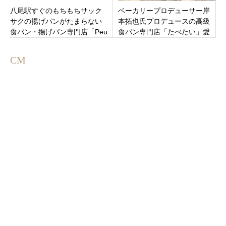
八尾駅すぐのもちもちサック
ベーカリープロデューサー岸
サクの揚げパンがたまらない
本拓也氏プロデュースの高級
食パン・揚げパン専門店「Peu
食パン専門店「たべたい」愛
de Pan （プゥ デ パン）」八
知県半田市青山に4月24日オー
尾市北本町
プン
CM