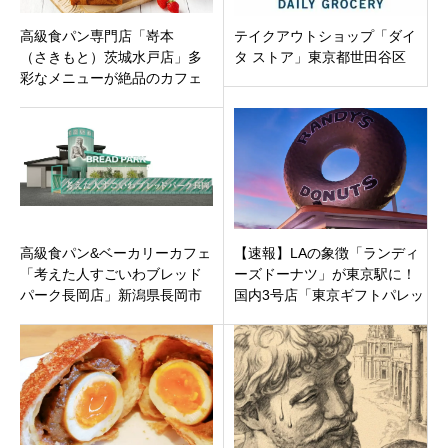
高級食パン専門店「嵜本
テイクアウトショップ「ダイ
（さきもと）茨城水戸店」多
タ ストア」東京都世田谷区
彩なメニューが絶品のカフェ
併設
高級食パン&ベーカリーカフェ
【速報】LAの象徴「ランディ
「考えた人すごいわブレッド
ーズドーナツ」が東京駅に！
パーク長岡店」新潟県長岡市
国内3号店「東京ギフトパレッ
川崎町に5月16日オープンで
ト店」12月上旬オープン決定
す。