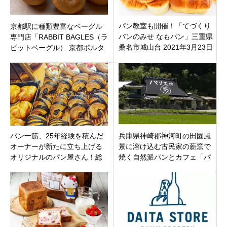
パン教室も開催！「てづくり
京都駅に種類豊富なベーグル
パンのみせ なもパン」三重県
専門店「RABBIT BAGLES（ラ
桑名市城山台 2021年3月23日
ビットベーグル） 京都ポルタ
（火）オープン
店」オープン
パン一筋、25年経験を積んだ
兵庫県神崎郡神河町の田園風
オーナーが新たに立ち上げる
景に溶け込む古民家の薪窯で
オリジナルのパン屋さん！総
焼く自然派パンとカフェ「パ
菜パン屋スイーツパンが絶品
ン工房 丸藤」シンプルで美味
「ベーカリーハウスT&M」福
しい！
岡県久留米市三潴町