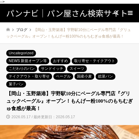
-->
パンナビ｜パン屋さん検索サイト
検索
ブログ
【岡山・玉野築港】宇野駅10分にベーグル専門店『グリュ
ックベーグル』オープン！もんげー粉100%のもちむぎゅ食感が最高！
Uncategorized
NEWS 新規オープン等
おすすめ
取り寄せ・テイクアウト
こだわりのパン
サンドイッチ
スイーツ
テイクアウト・取り寄せ
ベーグル
国産小麦
総菜パン
菓子パン
【岡山・玉野築港】宇野駅10分にベーグル専門店『グリ
ュックベーグル』オープン！もんげー粉100%のもちむぎ
ゅ食感が最高！
2026.05.17 / 最終更新日：2026.05.17