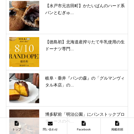
【水戸市元吉田町】かたいぱんのハード系
パンとむぎゅ...
【徳島初】北海道産搾りたて牛乳使用の生
ドーナツ専門...
岐阜・垂井『パンの森』の「グルマンヴィ
タル本店」の...
博多駅前「明治公園」にパンストックプロ
デュースのベ...
トップ
問い合わせ
Facebook
掲載依頼