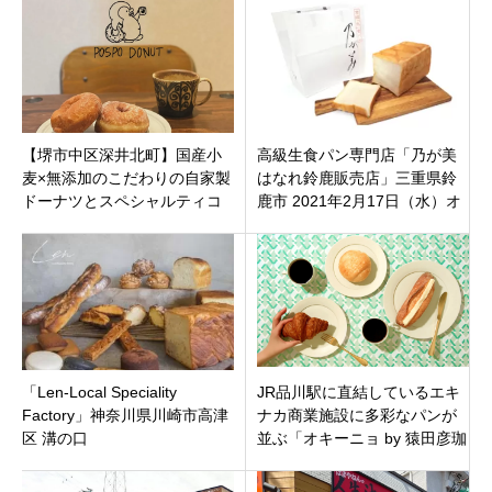
日オープン！
麦のオーガニックなベーカリ
ー
【堺市中区深井北町】国産小
高級生食パン専門店「乃が美
麦×無添加のこだわりの自家製
はなれ鈴鹿販売店」三重県鈴
ドーナツとスペシャルティコ
鹿市 2021年2月17日（水）オ
ーヒー『POSPO DONUT』が
ープン
オープン！
「Len-Local Speciality
JR品川駅に直結しているエキ
Factory」神奈川県川崎市高津
ナカ商業施設に多彩なパンが
区 溝の口
並ぶ「オキーニョ by 猿田彦珈
琲 エキュート品川店」11月7
日オープン！