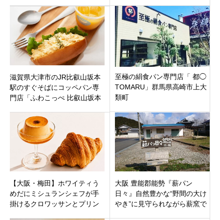
屋市昭和区 御器所駅近くに
ン潮芦屋内にオープン。
至極の絹食パン専門店「 都◯
滋賀県大津市のJR比叡山坂本
TOMARU」群馬県高崎市上大
駅のすぐそばにコッペパン専
類町
門店「ふわこっぺ 比叡山坂本
店」ギャラリーとイートイン
併設で8月19日オープン。
【大阪・梅田】ホワイティう
大阪 豊能郡能勢『薪パン
めだにミシュランシェフが手
日々』自然豊かな“野間の大け
掛けるクロワッサンとプリン
やき”に見守られながら薪窯で
の専門店「クロプリ」が7月31
焼き上げる天然酵母と国産小