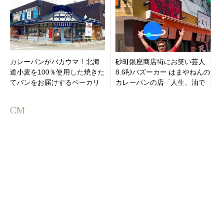
カレーパンがバカウマ！北海
砂町銀座商店街にお笑い芸人
道小麦を100％使用した焼きた
8.6秒バズーカー はまやねんの
てパンをお届けするベーカリ
カレーパンの店「人生、油で
ーショップ「ペンギンベーカ
泳ぐ背徳パン」東京都江東区
リー 岐阜岐南店」岐阜県羽島
にオープン
CM
郡岐南町