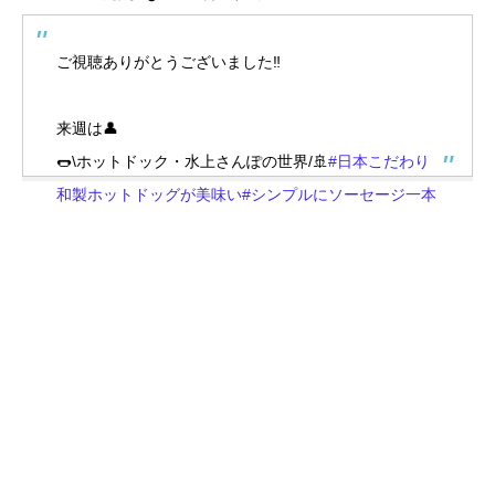
ご視聴ありがとうございました‼️
来週は👤
🌭\ホットドック・水上さんぽの世界/🚢
#日本こだわり
和製ホットドッグが美味い
#シンプルにソーセージ一本
勝負ドッグ
#元3つ星シェフ作る究極ドッグ
#秋に大人気
_お手頃全国絶景船旅
pic.twitter.com/4r4iWCflhu
— マツコの知らない世界 次回10/28(火)よる8時55分〜
☠️毒の世界🐝 (@tbsmatsukosekai)
October 14, 2025