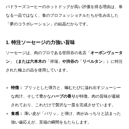
パドラーズコーヒーのホットドッグが高い評価を得る理由は、単
なる一品ではなく、食のプロフェッショナルたちが生み出した
「夢のコラボレーション」の結晶だからです。
1. 特注ソーセージの力強い旨味
ソーセージは、肉のプロである世田谷の名店「
オーボンヴュータ
ン
」
（または六本木の
「祥瑞」
や渋谷の
「
リベルタン
」）に特注
された極上の品を使用しています。
特徴：
プリッとした弾力と、噛むたびに溢れ出すジューシー
な肉汁、そして豊かな
ハーブの香り
が特徴。肉の旨味が凝縮
されており、これだけで贅沢な一皿を完成させています。
食感：
薄い皮が「パリッ」と弾け、肉がみっちりと詰まった
強い歯応えが、至福の瞬間をもたらします。