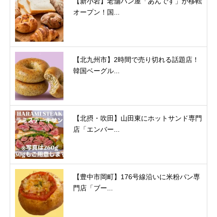
【新小岩】老舗パン屋「あんです」が移転
オープン！国...
【北九州市】2時間で売り切れる話題店！
韓国ベーグル...
【北摂・吹田】山田東にホットサンド専門
店「エンバー...
【豊中市岡町】176号線沿いに米粉パン専
門店「ブー...