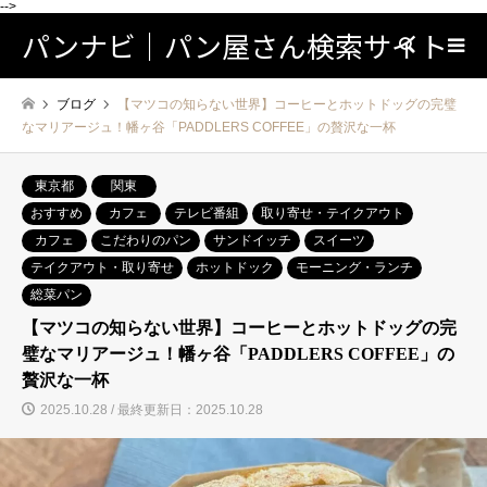
-->
パンナビ｜パン屋さん検索サイト
検索
ブログ
【マツコの知らない世界】コーヒーとホットドッグの完璧
なマリアージュ！幡ヶ谷「PADDLERS COFFEE」の贅沢な一杯
東京都
関東
おすすめ
カフェ
テレビ番組
取り寄せ・テイクアウト
カフェ
こだわりのパン
サンドイッチ
スイーツ
テイクアウト・取り寄せ
ホットドック
モーニング・ランチ
総菜パン
【マツコの知らない世界】コーヒーとホットドッグの完
璧なマリアージュ！幡ヶ谷「PADDLERS COFFEE」の
贅沢な一杯
2025.10.28 / 最終更新日：2025.10.28