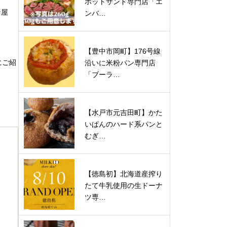
ホットサンド専門店「エ
ン屋
ンバ…
【豊中市岡町】176号線
にご紹
沿いに米粉パン専門店
「ブーラ…
【水戸市元吉田町】かた
いぱんのハード系パンと
むぎ…
【徳島初】北海道産搾り
たて牛乳使用の生ドーナ
ツ専…