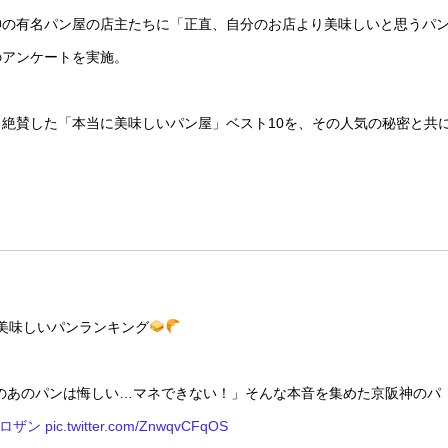
神の有名パン屋の店主たちに「正直、自分のお店より美味しいと思うパ
のアンケートを実施。
絶賛した「本当に美味しいパン屋」ベスト10を、その人気の秘密と共
美味しいパンランキング
のあのパンは悔しい…マネできない！」そんな本音を集めた京阪神のパ
#ロザン
pic.twitter.com/ZnwqvCFqOS