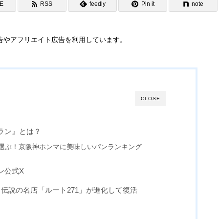
NE
RSS
feedly
Pin it
note
告やアフリエイト広告を利用しています。
CLOSE
ラン』とは？
選ぶ！京阪神ホンマに美味しいパンランキング
ン公式X
伝説の名店「ルート271」が進化して復活