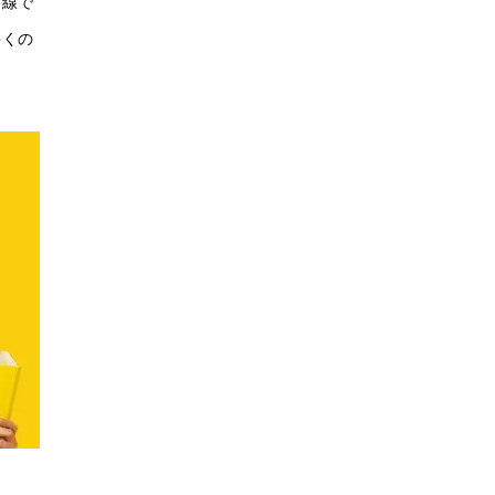
目線で
多くの