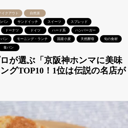
テイクアウト
自然派
のパン
サンドイッチ
スイーツ
スプレッド
ドーナツ
ドイツ
ハード系
ハンバーガー
ンパン
モーニング・ランチ
国産小麦
天然酵母
旬の食材
食パン
プロが選ぶ「京阪神ホンマに美味
グTOP10！1位は伝説の名店が