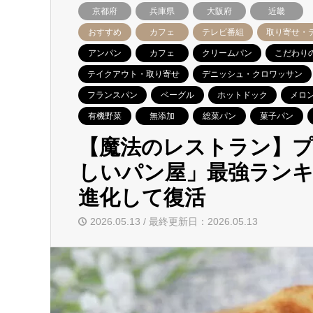
京都府
兵庫県
大阪府
近畿
おすすめ
カフェ
テレビ番組
取り寄せ・
アンパン
カフェ
クリームパン
こだわり
テイクアウト・取り寄せ
デニッシュ・クロワッサン
フランスパン
ベーグル
ホットドック
メロ
有機野菜
無添加
総菜パン
菓子パン
【魔法のレストラン】
しいパン屋」最強ランキン
進化して復活
2026.05.13 / 最終更新日：2026.05.13