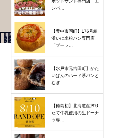
ホットサンド専門店「エ
ンバ…
【豊中市岡町】176号線
沿いに米粉パン専門店
「ブーラ…
【水戸市元吉田町】かた
いぱんのハード系パンと
むぎ…
【徳島初】北海道産搾り
たて牛乳使用の生ドーナ
ツ専…