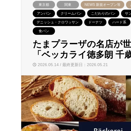
東京都
関東
NEWS 新規オープン等
アンパン
クリームパン
こだわりのパン
サ
デニッシュ・クロワッサン
ドーナツ
ハード系
食パン
たまプラーザの名店が世
「ベッカライ徳多朗 千歳
2026.05.14 / 最終更新日：2026.05.21