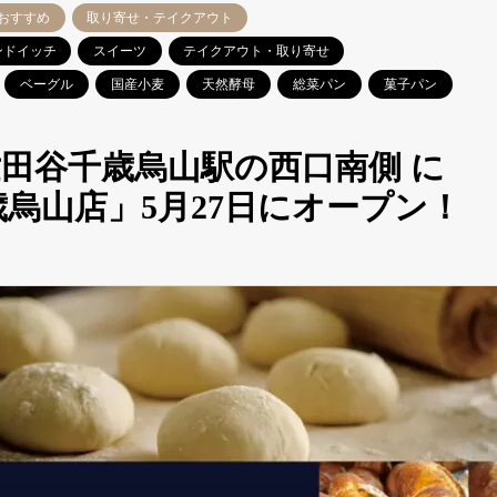
おすすめ
取り寄せ・テイクアウト
ンドイッチ
スイーツ
テイクアウト・取り寄せ
ベーグル
国産小麦
天然酵母
総菜パン
菓子パン
田谷千歳烏山駅の西口南側 に
烏山店」5月27日にオープン！