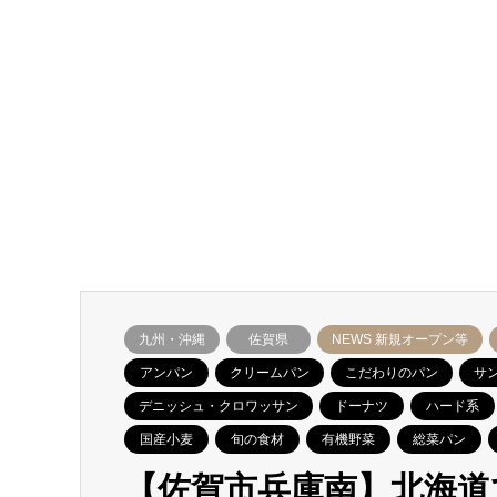
九州・沖縄
佐賀県
NEWS 新規オープン等
アンパン
クリームパン
こだわりのパン
サ
デニッシュ・クロワッサン
ドーナツ
ハード系
国産小麦
旬の食材
有機野菜
総菜パン
【佐賀市兵庫南】北海道