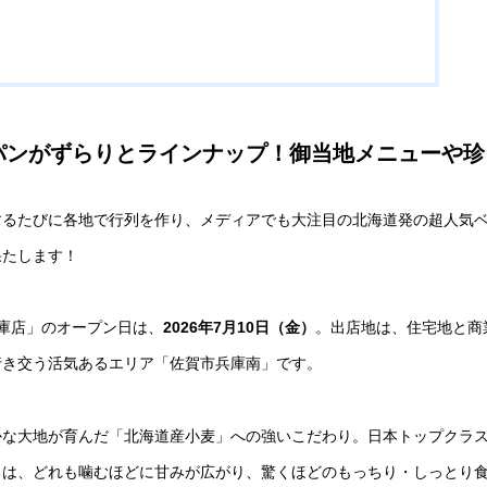
パンがずらりとラインナップ！御当地メニューや珍
するたびに各地で行列を作り、メディアでも大注目の北海道発の超人気
果たします！
庫店」のオープン日は、
2026年7月10日（金）
。出店地は、住宅地と商
行き交う活気あるエリア「佐賀市兵庫南」です。
かな大地が育んだ「北海道産小麦」への強いこだわり。日本トップクラ
ちは、どれも噛むほどに甘みが広がり、驚くほどのもっちり・しっとり