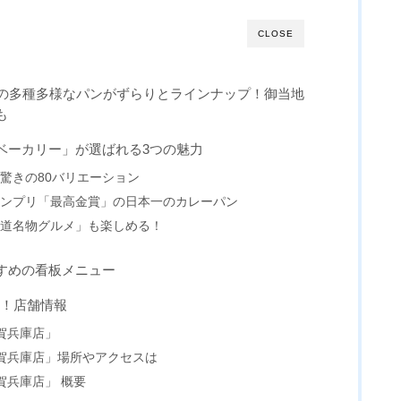
CLOSE
上の多種多様なパンがずらりとラインナップ！御当地
も
ベーカリー」が選ばれる3つの魅力
驚きの80バリエーション
ランプリ「最高金賞」の日本一のカレーパン
海道名物グルメ」も楽しめる！
すめの看板メニュー
プン！店舗情報
賀兵庫店」
佐賀兵庫店」場所やアクセスは
賀兵庫店」 概要