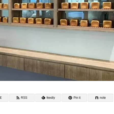
NE
RSS
feedly
Pin it
note