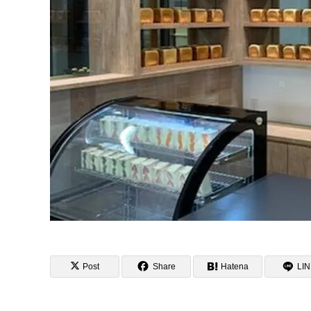
Post
Share
Hatena
LI