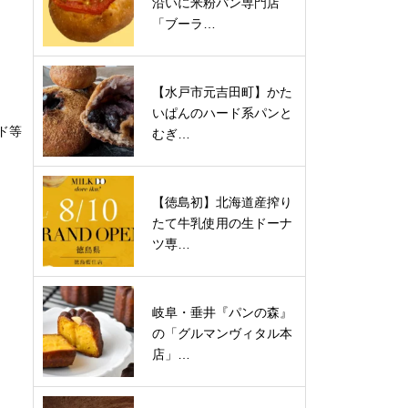
沿いに米粉パン専門店
「ブーラ…
【水戸市元吉田町】かた
いぱんのハード系パンと
ンド等
むぎ…
【徳島初】北海道産搾り
たて牛乳使用の生ドーナ
ツ専…
岐阜・垂井『パンの森』
の「グルマンヴィタル本
店」…