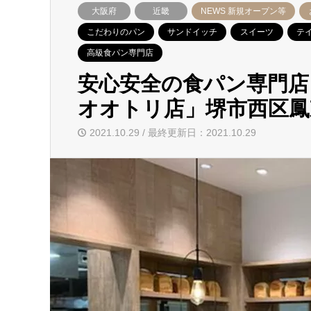
大阪府
近畿
NEWS 新規オープン等
こだわりのパン
サンドイッチ
スイーツ
テ
高級食パン専門店
安心安全の食パン専門店「
オオトリ店」堺市西区鳳東
2021.10.29 / 最終更新日：2021.10.29