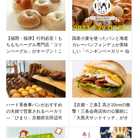
【福岡・福津】行列必至！も
国産小麦を使ったパンと海老
ちもちベーグル専門店「コリ
カレーパンフォンデュが美味
ンベーグル」がオープン！こ
しい「ペンギンベーカリー 仙
だわりの湯種生地や限定メニ
台長町店」仙台市白太区長町
ューも紹介
にオープン
ハード系食事パンがおすすめ
【京都・三条】高さ10cmの衝
の夫婦で営業されるベーカリ
撃！三条会商店街の公園前に
―「ひまり」京都府京田辺市
「大黒天サンドイッチ」がオ
松井ヶ丘にオープン
ープン！溢れる具材の“型破
り”サンド