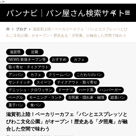
-->
パンナビ｜パン屋さん検索サイト
検索
ブログ
滋賀初上陸！ベーカリーカフェ「パンとエスプレッソとび
わこ文化公園」がオープン！歴史ある「夕照庵」が融合した空間で味わう
滋賀県
近畿
NEWS 新規オープン等
おすすめ
カフェ
取り寄せ・テイクアウト
アンパン
カフェ
クリームパン
こだわりのパン
サンドイッチ
スイーツ
テイクアウト・取り寄せ
デニッシュ・クロワッサン
ドーナツ
ハード系
ハンバーガー
ベーグル
モーニング・ランチ
古民家・隠れ家・秘境
総菜パン
菓子パン
食パン
滋賀初上陸！ベーカリーカフェ「パンとエスプレッソと
びわこ文化公園」がオープン！歴史ある「夕照庵」が融
合した空間で味わう