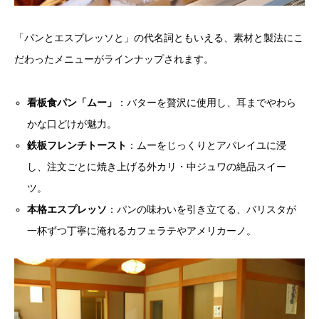
「パンとエスプレッソと」の代名詞ともいえる、素材と製法にこ
だわったメニューがラインナップされます。
看板食パン「ムー」
：バターを贅沢に使用し、耳までやわら
かな口どけが魅力。
鉄板フレンチトースト
：ムーをじっくりとアパレイユに浸
し、注文ごとに焼き上げる外カリ・中ジュワの絶品スイー
ツ。
本格エスプレッソ
：パンの味わいを引き立てる、バリスタが
一杯ずつ丁寧に淹れるカフェラテやアメリカーノ。