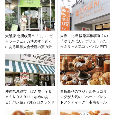
大阪 北摂 阪急高槻駅近くの
大阪府 北摂吹田市『ミル・ヴ
『ゆうきぱん』ボリュームた
ィラージュ』万博のすぐ近く
っぷり～人気コッペパン専門
にある世界大会優勝の実力派
店♬
ブーランジェリー♬
沖縄県沖縄市 ぱん屋「ＹＵ
看板商品のマジカルチョコリ
ＭＥＮＯＡＲＵ（ゆめのあ
ングが人気の「ハートブレッ
る）パン屋」7月22日グランド
ドアンティーク 湘南モール
オープンです。
フィル店」藤沢市辻堂新町に
オープン