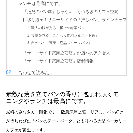
ランチは最高にです。
「ただのパン屋」じゃない！くつろぎのカフェ空間
目移り必至！サニーサイドの「推しパン」ラインナップ
1. 職人の技が光る「極上の総菜パン」
2. 食卓を彩る「こだわり食パン＆ハード系」
3. 自分へのご褒美「絶品スイーツパン」
「サニーサイド武庫之荘店」お店へのアクセス
「サニーサイド武庫之荘店」店舗情報
合わせて読みたい
素敵な焼き立てパンの香りに包まれ頂くモー
ニングやランチは最高にです。
尼崎のみなさん、朗報です！ 阪急武庫之荘エリアに、パン好き
が待ちわびた「パンのテーマパーク」とも呼べる大型ベーカリー
カフェが誕生します。