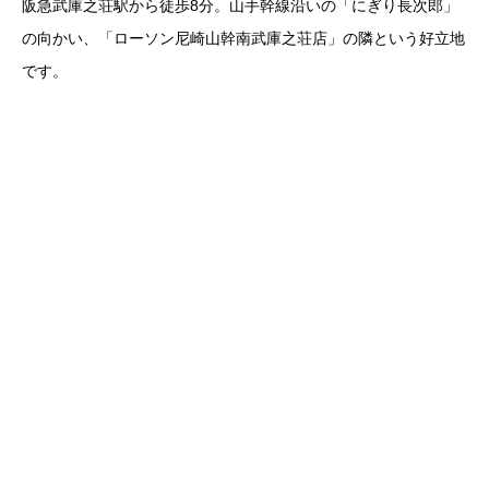
阪急武庫之荘駅から徒歩8分。山手幹線沿いの「にぎり長次郎」
の向かい、「ローソン尼崎山幹南武庫之荘店」の隣という好立地
です。