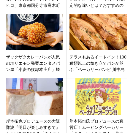
ヒロ」東京都国分寺市高木町
定的な違いとは？おすすめの
進化系ベーグルや生ベーグル
も
ザックザクカレーパンが人気
テラスもあるイートイン！100
のホリエモン発案エンタメパ
種類以上の焼き立てパンが並
ン屋「小麦の奴隷本庄店」埼
ぶ「ベーカリーパンビ 川中島
玉県本庄市にオープン
店」長野市稲里町中氷鉋にオ
ープン！
岸本拓也プロデュースの大阪
岸本拓也氏プロデュースの直
難波『明日が楽しみすぎて』
営店！ムービングベーカリー