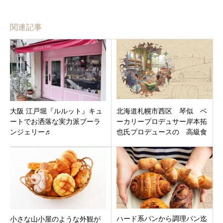
関連記事
大阪 江戸堀『ルルット』キュ
北海道札幌市西区 琴似 ベ
ートでお洒落な実力派ブーラ
ーカリープロデュサー岸本拓
ンジェリー♬
也氏プロデュースの 高級食
パン専門店 「暮らせばわかる
さ」
ハード系パンから調理パン迄
小さな山小屋のような外観が