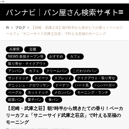
-->
パンナビ｜パン屋さん検索サイト
検索
ブログ
【尼崎・武庫之荘】朝7時半から焼きたての香り！ベーカリ
ーカフェ「サニーサイド武庫之荘店」で叶える至福のモーニング
兵庫県
近畿
NEWS 新規オープン等
おすすめ
カフェ
取り寄せ・テイクアウト
アンパン
カフェ
クリームパン
こだわりのパン
サンドイッチ
スイーツ
スプレッド
テイクアウト・取り寄せ
デニッシュ・クロワッサン
ドーナツ
ハード系
ハンバーガー
ベーグル
ホットドック
メロンパン
モーニング・ランチ
総菜パン
菓子パン
食パン
【尼崎・武庫之荘】朝7時半から焼きたての香り！ベーカ
リーカフェ「サニーサイド武庫之荘店」で叶える至福の
モーニング