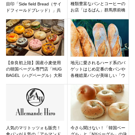
種類豊富なパンとコーヒーの
目印「Side field Bread（サイ
お店「はるぱん」群馬県前橋
ドフィールドブレッド）」兵
市千代田町に9月28日移転オー
庫県神戸市灘区阪神岩屋駅
プンです。
【奈良初上陸】国産小麦使用
地元に愛されるハード系のバ
の韓国ベーグル専門店「HUG
ゲットはじめ定番の食パンや
BAGEL（ハグベーグル）大和
各種総菜パンが美味しい「ウ
西大寺店」オープン！
ールベーカリー」中頭郡嘉手
納町
人気のマリトッツォも販売！
今さら聞けない！「韓国ベー
食パンが人気の「アルマンド
グル」と「NYベーグル」の決