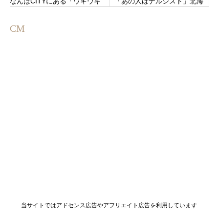
なんばCITYにある「ウキウキ
「あの人はナルシスト」北海
が止まらないっ」高級食パン
道釧路郡釧路町木場のイオン
専門店♬
釧路店の向かい
CM
当サイトではアドセンス広告やアフリエイト広告を利用しています