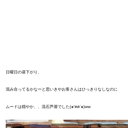
日曜日の昼下がり、
混み合ってるかなーと思いきやお客さんはひっきりなしなのに
ムードは穏やか、、流石芦屋でした(๑′ฅฅ‵๑)ww