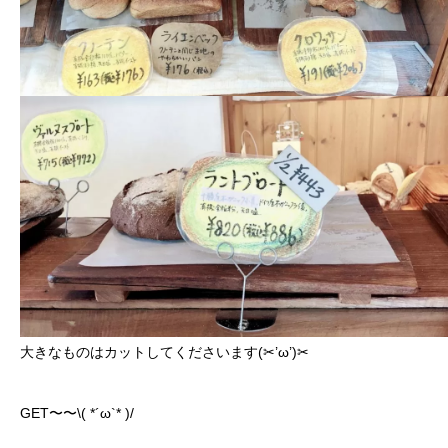
大きなものはカットしてくださいます(✂’ω’)✂
GET〜〜\( *´ω`* )/