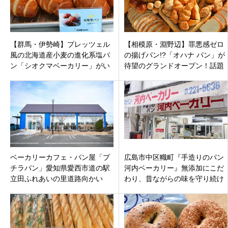
【群馬・伊勢崎】プレッツェル
【相模原・淵野辺】罪悪感ゼロ
風の北海道産小麦の進化系塩パ
の揚げパン!?「オハナ パン」が
ン「シオクマベーカリー」がい
待望のグランドオープン！話題
せさきガーデンズ内にオープ
の「ぞうの耳」加盟店！
ン！
ベーカリーカフェ・パン屋「プ
広島市中区幟町『手造りのパン
チラパン」愛知県愛西市道の駅
河内ベーカリー』無添加にこだ
立田ふれあいの里道路向かい
わり、昔ながらの味を守り続け
る街の老舗パン屋♬