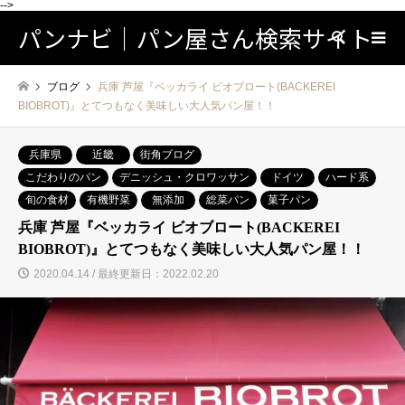
-->
パンナビ｜パン屋さん検索サイト
検索
ブログ
兵庫 芦屋『ベッカライ ビオブロート(BACKEREI
BIOBROT)』とてつもなく美味しい大人気パン屋！！
兵庫県
近畿
街角ブログ
こだわりのパン
デニッシュ・クロワッサン
ドイツ
ハード系
旬の食材
有機野菜
無添加
総菜パン
菓子パン
兵庫 芦屋『ベッカライ ビオブロート(BACKEREI
BIOBROT)』とてつもなく美味しい大人気パン屋！！
2020.04.14 / 最終更新日：2022.02.20