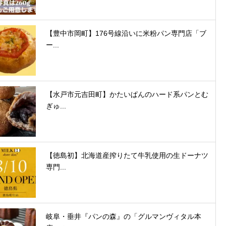
【豊中市岡町】176号線沿いに米粉パン専門店「ブ
ー...
【水戸市元吉田町】かたいぱんのハード系パンとむ
ぎゅ...
【徳島初】北海道産搾りたて牛乳使用の生ドーナツ
専門...
岐阜・垂井『パンの森』の「グルマンヴィタル本