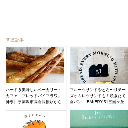
関連記事
ハード系美味しいベーカリー・
フルーツサンドやとろ〜りチー
カフェ「ブレッドバイフラワ」
ズオムレツサンドも！焼きたて
神奈川県藤沢市高倉長後駅から
食パン「 BAKERY 51三国ヶ丘
徒歩6分
店」堺市堺区向陵中町三国ヶ丘
駅に2月5日オープンです。