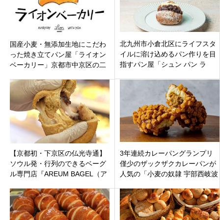
北九州市小倉北区にライフスタ
国産小麦・無添加生地にこだわ
イルに溶け込めるパン作りを目
った焼き立てパン屋「ライオン
指すパン屋「シュン パン ラ
ベーカリー」京都市中京区の二
ボ」ハード系パンがおすすめ！
条駅すぐに7月19日オープン
【京都初・下京区の仏光寺通】
3年連続カレーパングランプリ
ソウル発・行列のできるベーグ
僅少のザックザクカレーパンが
ル専門店『AREUM BAGEL（ア
人気の「小麦の奴隷 宇部西岐波
ルムベーグル）』がオープン！
店」宇部市西岐波にオープン！