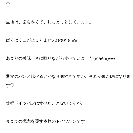
♡
生地は、柔らかくて、しっとりとしています。
ぱくぱく口が止まりません(๑′ฅฅ‵๑)ww
あまりの美味しさに唸りながら食べていました(๑′ฅฅ‵๑)ww
通常のパンと比べるとかなり個性的ですが、それがまた癖になりま
す♡
然程ドイツパンは食べたことないですが、
今までの概念を覆す本物のドイツパンです！！