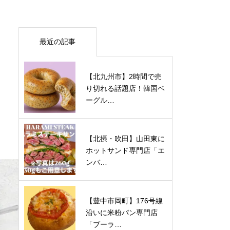
最近の記事
【北九州市】2時間で売
り切れる話題店！韓国ベ
ーグル…
【北摂・吹田】山田東に
ホットサンド専門店「エ
ンバ…
【豊中市岡町】176号線
沿いに米粉パン専門店
「ブーラ…