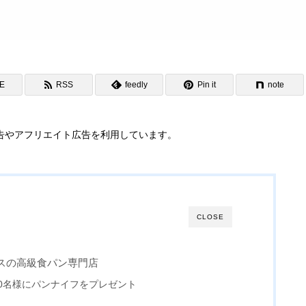
NE
RSS
feedly
Pin it
note
告やアフリエイト広告を利用しています。
CLOSE
スの高級食パン専門店
着50名様にパンナイフをプレゼント