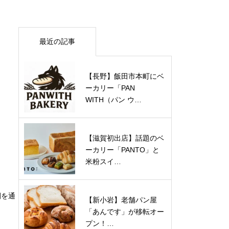
最近の記事
【長野】飯田市本町にベ
ーカリー「PAN
WITH（パン ウ…
【滋賀初出店】話題のベ
ーカリー「PANTO」と
米粉スイ…
間を通
【新小岩】老舗パン屋
「あんです」が移転オー
プン！…