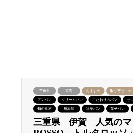
三重県
東海
おすすめ
取り寄せ・テ
アンパン
クリームパン
こだわりのパン
サ
旬の食材
無添加
総菜パン
菓子パン
三重県 伊賀 人気のマ
ROSSO トルタロッ