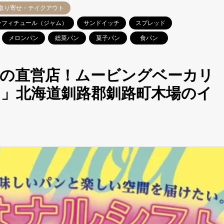
取り寄せ・テイクアウト
ンフィチュール（ジャム）
サンドイッチ
スプレッド
メロンパン
総菜パン
菓子パン
食パン
の直営店！ムービングベーカリ
」北海道釧路郡釧路町木場のイ