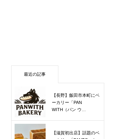
最近の記事
【長野】飯田市本町にベ
ーカリー「PAN
WITH（パン ウ…
【滋賀初出店】話題のベ