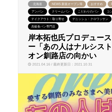
北海道
NEWS 新規オープン等
おすすめ
アンパン
クリームパン
こだわりのパン
コ
テイクアウト・取り寄せ
デニッシュ・クロワッサン
高級食パン専門店
岸本拓也氏プロデュース
ー「あの人はナルシスト
オン釧路店の向かい
2021.04.16 / 最終更新日：2021.10.31