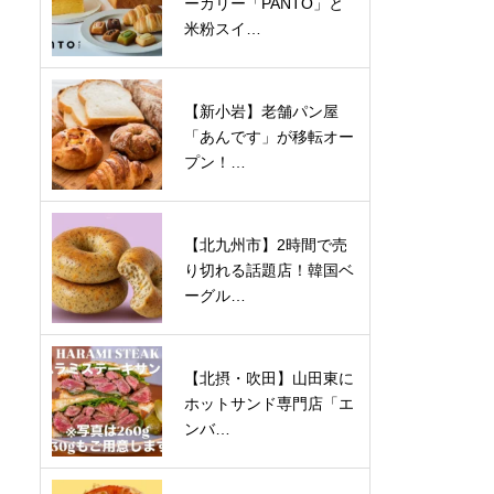
ーカリー「PANTO」と
米粉スイ…
【新小岩】老舗パン屋
「あんです」が移転オー
プン！…
【北九州市】2時間で売
り切れる話題店！韓国ベ
ーグル…
【北摂・吹田】山田東に
ホットサンド専門店「エ
ンバ…