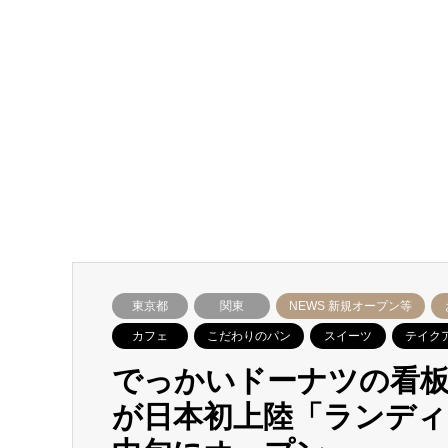
東京都
関東
NEWS 新規オープン等
カフェ
こだわりのパン
スイーツ
テイク
でっかいドーナツの看板が
が日本初上陸「ランディ