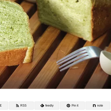
NE
RSS
feedly
Pin it
note