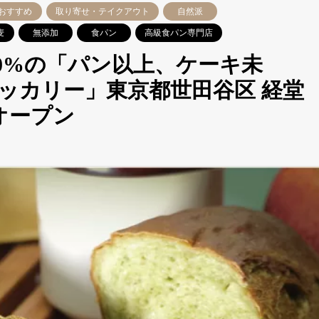
おすすめ
取り寄せ・テイクアウト
自然派
麦
無添加
食パン
高級食パン専門店
00%の「パン以上、ケーキ未
ッカリー」東京都世田谷区 経堂
オープン