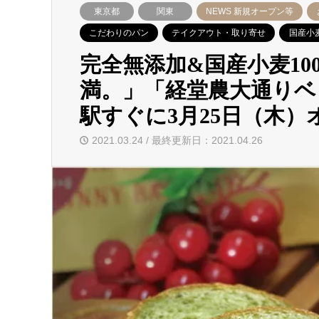
東京都
関東
NEWS 新規オープン等
こだわりのパン
テイクアウト・取り寄せ
国産小
完全無添加&国産小麦1
満。」「経堂農大通りベ
駅すぐに3月25日（木）
2021.03.24 / 最終更新日：2021.04.26