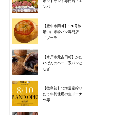
ホットサンド専門店「エ
ンバ…
【豊中市岡町】176号線
沿いに米粉パン専門店
「ブーラ…
【水戸市元吉田町】かた
いぱんのハード系パンと
むぎ…
【徳島初】北海道産搾り
たて牛乳使用の生ドーナ
ツ専…