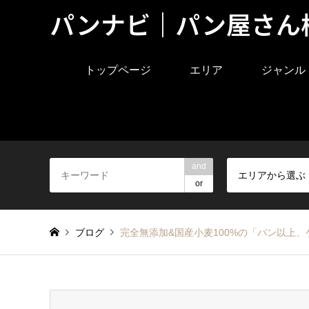
パンナビ｜パン屋さん
トップページ
エリア
ジャンル
and
エリアから選ぶ
or
ブログ
完全無添加&国産小麦100%の「パン以上