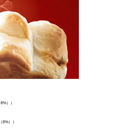
8%））
（8%））