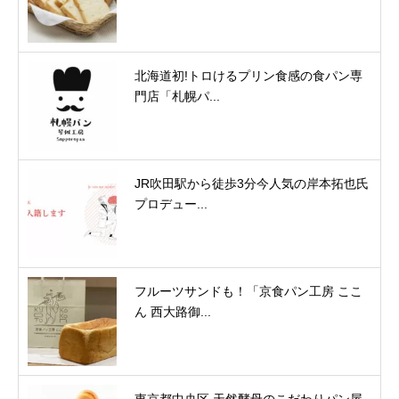
北海道初!トロけるプリン⾷感の⾷パン専
⾨店「札幌パ...
JR吹田駅から徒歩3分今人気の岸本拓也氏
プロデュー...
フルーツサンドも！「京食パン工房 ここ
ん 西大路御...