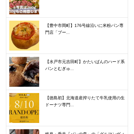
【豊中市岡町】176号線沿いに米粉パン専
門店「ブー...
【水戸市元吉田町】かたいぱんのハード系
パンとむぎゅ...
【徳島初】北海道産搾りたて牛乳使用の生
ドーナツ専門...