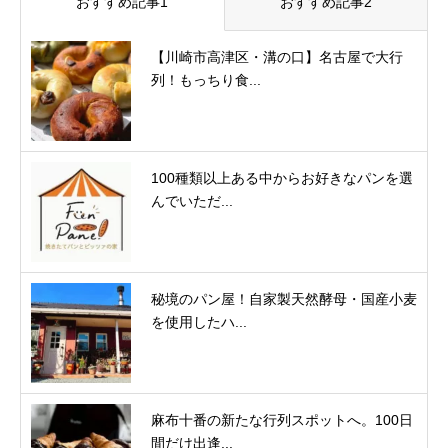
おすすめ記事1
おすすめ記事2
【川崎市高津区・溝の口】名古屋で大行
列！もっちり食...
100種類以上ある中からお好きなパンを選
んでいただ...
秘境のパン屋！自家製天然酵母・国産小麦
を使用したハ...
麻布十番の新たな行列スポットへ。100日
間だけ出逢...