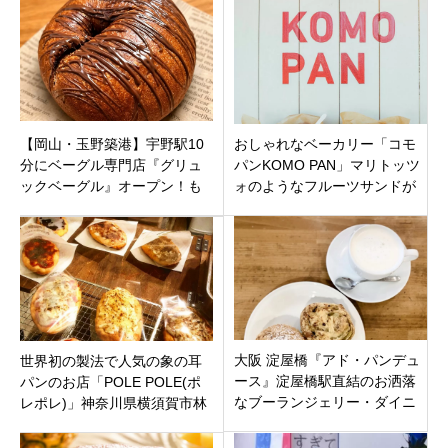
【岡山・玉野築港】宇野駅10
おしゃれなベーカリー「コモ
分にベーグル専門店『グリュ
パンKOMO PAN」マリトッツ
ックベーグル』オープン！も
ォのようなフルーツサンドが
んげー粉100%のもちむぎゅ食
人気！ハワイのような雰囲
感が最高！
気！神奈川県鎌倉市
大阪 淀屋橋『アド・パンデュ
世界初の製法で人気の象の耳
ース』淀屋橋駅直結のお洒落
パンのお店「POLE POLE(ポ
なブーランジェリー・ダイニ
レポレ)」神奈川県横須賀市林
ングで軽くランチ
にオープン！