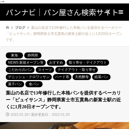
-->
パンナビ｜パン屋さん検索サイト
検索
ブログ
葉山の名店で13年修行した本格パンを提供するベーカリー
「ピュイサンス」静岡県富士市五貫島の新富士駅の近くに1月20日オープン
です。
東海
静岡県
NEWS 新規オープン等
おすすめ
取り寄せ・テイクアウト
こだわりのパン
スイーツ
テイクアウト・取り寄せ
デニッシュ・クロワッサン
ハード系
天然酵母
総菜パン
菓子パン
食パン
葉山の名店で13年修行した本格パンを提供するベーカリ
ー「ピュイサンス」静岡県富士市五貫島の新富士駅の近
くに1月20日オープンです。
2022.01.20 / 最終更新日：2022.01.20