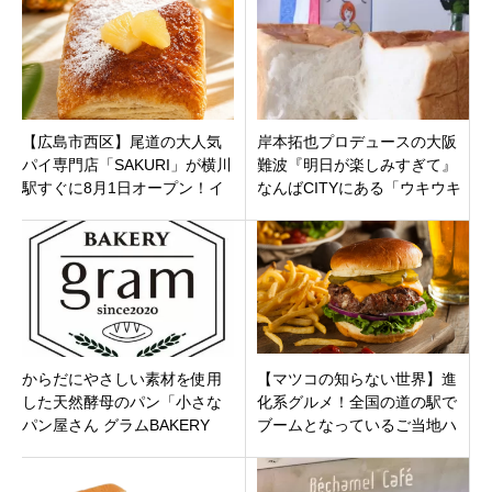
【広島市西区】尾道の大人気
岸本拓也プロデュースの大阪
パイ専門店「SAKURI」が横川
難波『明日が楽しみすぎて』
駅すぐに8月1日オープン！イ
なんばCITYにある「ウキウキ
ートインも！ザクザク絶品ブ
が止まらないっ」高級食パン
リュレパイ
専門店♬
からだにやさしい素材を使用
【マツコの知らない世界】進
した天然酵母のパン「小さな
化系グルメ！全国の道の駅で
パン屋さん グラムBAKERY
ブームとなっているご当地ハ
gram」宮崎県日向市細島八坂
ンバーガーを徹底解説
のコンテナ「しぶき通り」の