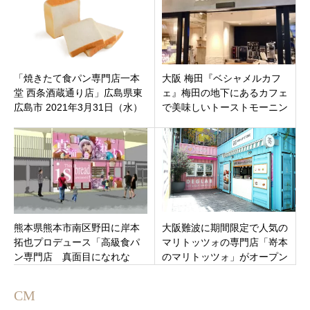
左端
「焼きたて食パン専門店一本
大阪 梅田『ベシャメルカフ
堂 西条酒蔵通り店」広島県東
ェ』梅田の地下にあるカフェ
広島市 2021年3月31日（水）
で美味しいトーストモーニン
オープン
グ♬充電コンセント･喫煙ルー
ム完備！！
熊本県熊本市南区野田に岸本
大阪難波に期間限定で人気の
拓也プロデュース「高級食パ
マリトッツォの専門店「嵜本
ン専門店 真面目になれな
のマリトッツォ」がオープン
い」
しています。
CM