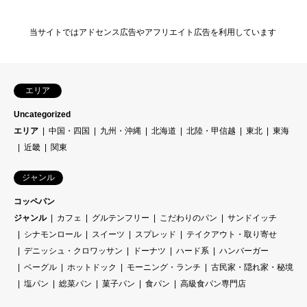
当サイトではアドセンス広告やアフリエイト広告を利用しています
エリア
Uncategorized
エリア
中国・四国
九州・沖縄
北海道
北陸・甲信越
東北
東海
近畿
関東
ジャンル
コッペパン
ジャンル
カフェ
グルテンフリー
こだわりのパン
サンドイッチ
シナモンロール
スイーツ
スプレッド
テイクアウト・取り寄せ
デニッシュ・クロワッサン
ドーナツ
ハード系
ハンバーガー
ベーグル
ホットドック
モーニング・ランチ
古民家・隠れ家・秘境
塩パン
総菜パン
菓子パン
食パン
高級食パン専門店