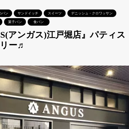
のパン
サンドイッチ
スイーツ
デニッシュ・クロワッサン
菓子パン
食パン
US(アンガス)江戸堀店』パティス
リー♬