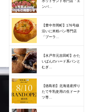
ホットサンド専門店「エ
ンバ…
【豊中市岡町】176号線
沿いに米粉パン専門店
「ブーラ…
【水戸市元吉田町】かた
いぱんのハード系パンと
むぎ…
【徳島初】北海道産搾り
たて牛乳使用の生ドーナ
ツ専…