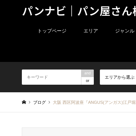
パンナビ｜パン屋さん
トップページ
エリア
ジャンル
and
エリアから選ぶ
or
ブログ
大阪 西区阿波座『ANGUS(アンガス)江