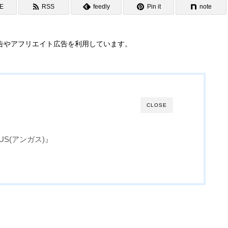
NE
RSS
feedly
Pin it
note
告やアフリエイト広告を利用しています。
CLOSE
S(アンガス)』
』