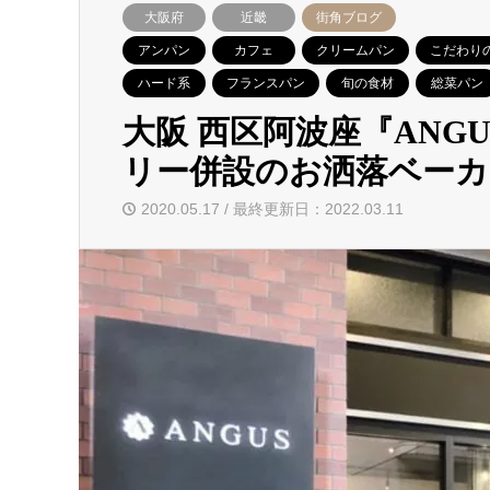
大阪府
近畿
街角ブログ
アンパン
カフェ
クリームパン
こだわり
ハード系
フランスパン
旬の食材
総菜パン
大阪 西区阿波座『ANG
リー併設のお洒落ベーカ
2020.05.17 / 最終更新日：2022.03.11