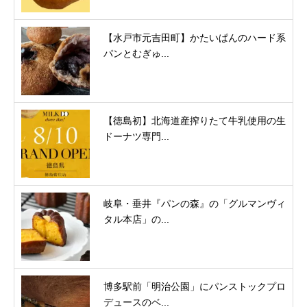
【水戸市元吉田町】かたいぱんのハード系
パンとむぎゅ...
【徳島初】北海道産搾りたて牛乳使用の生
ドーナツ専門...
岐阜・垂井『パンの森』の「グルマンヴィ
タル本店」の...
博多駅前「明治公園」にパンストックプロ
デュースのベ...