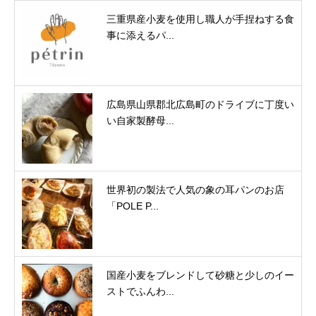
三重県産小麦を使用し職人が手捏ねする食
事に添えるパ...
広島県山県郡北広島町のドライブに丁度い
い自家製酵母...
世界初の製法で人気の象の耳パンのお店
「POLE P...
国産小麦をブレンドして砂糖と少しのイー
ストでふんわ...