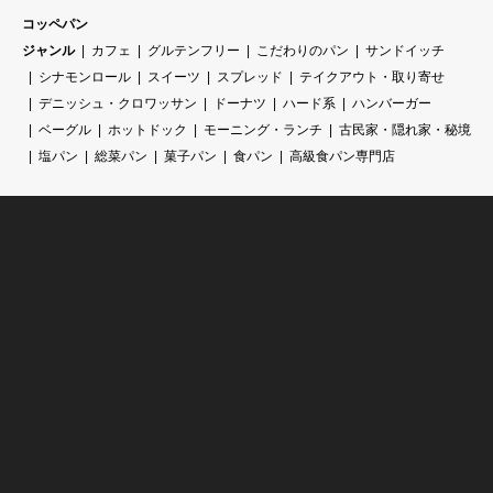
コッペパン
ジャンル
カフェ
グルテンフリー
こだわりのパン
サンドイッチ
シナモンロール
スイーツ
スプレッド
テイクアウト・取り寄せ
デニッシュ・クロワッサン
ドーナツ
ハード系
ハンバーガー
ベーグル
ホットドック
モーニング・ランチ
古民家・隠れ家・秘境
塩パン
総菜パン
菓子パン
食パン
高級食パン専門店