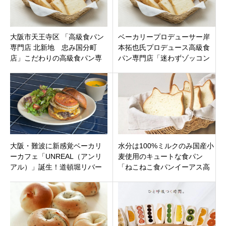
大阪市天王寺区 「高級食パン
ベーカリープロデューサー岸
専門店 北新地 忠み国分町
本拓也氏プロデュース高級食
店」こだわりの高級食パン専
パン専門店「迷わずゾッコン
門店
横浜中山店」横浜市緑区寺山
町2023.4/5 閉店
大阪・難波に新感覚ベーカリ
水分は100%ミルクのみ国産小
ーカフェ「UNREAL（アンリ
麦使用のキュートな食パン
アル）」誕生！道頓堀リバー
「ねこねこ食パンイーアス高
サイドで特別な朝食体験を
尾」東京都八王子市 東浅川町