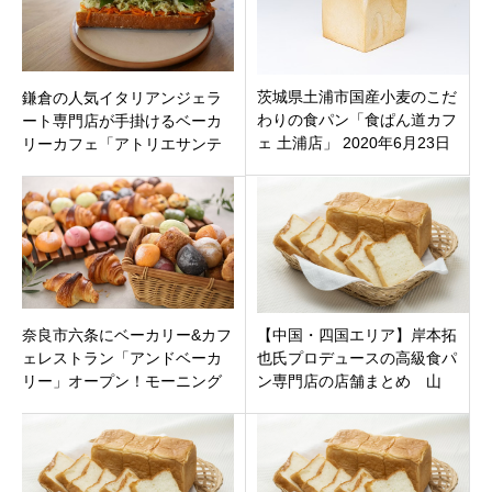
茨城県土浦市国産小麦のこだ
鎌倉の人気イタリアンジェラ
わりの食パン「食ぱん道カフ
ート専門店が手掛けるベーカ
ェ 土浦店」 2020年6月23日
リーカフェ「アトリエサンテ
（火）オープン
ィ」神奈川県大磯町にグラン
ドオープン
奈良市六条にベーカリー&カフ
【中国・四国エリア】岸本拓
ェレストラン「アンドベーカ
也氏プロデュースの高級食パ
リー」オープン！モーニング
ン専門店の店舗まとめ 山
やランチも。テラス席はワン
口・広島・岡山・島根・鳥
ちゃんOK
取・香川・徳島・愛媛 2021
年完全版