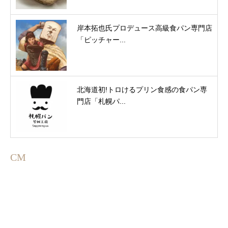
岸本拓也氏プロデュース高級食パン専門店
「ピッチャー...
北海道初!トロけるプリン⾷感の⾷パン専
⾨店「札幌パ...
CM