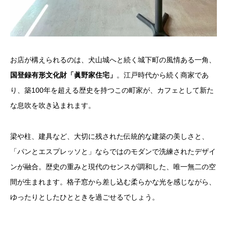
お店が構えられるのは、犬山城へと続く城下町の風情ある一角、
国登録有形文化財「眞野家住宅」
。江戸時代から続く商家であ
り、築100年を超える歴史を持つこの町家が、カフェとして新た
な息吹を吹き込まれます。
梁や柱、建具など、大切に残された伝統的な建築の美しさと、
「パンとエスプレッソと」ならではのモダンで洗練されたデザイ
ンが融合。歴史の重みと現代のセンスが調和した、唯一無二の空
間が生まれます。格子窓から差し込む柔らかな光を感じながら、
ゆったりとしたひとときを過ごせるでしょう。