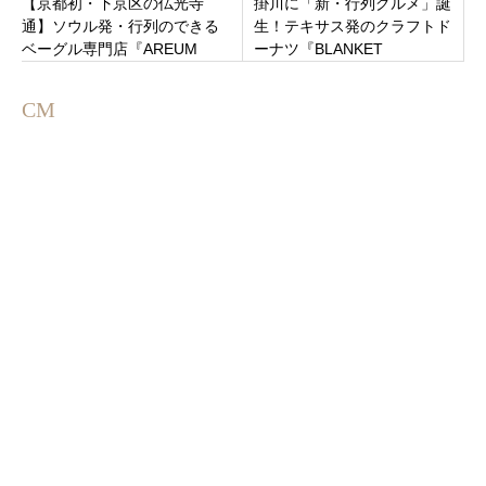
【京都初・下京区の仏光寺
掛川に「新・行列グルメ」誕
通】ソウル発・行列のできる
生！テキサス発のクラフトド
ベーグル専門店『AREUM
ーナツ『BLANKET
BAGEL（アルムベーグル）』
DONUTS』が贈る、心まで温
がオープン！
まる“モチふわ”体験
CM