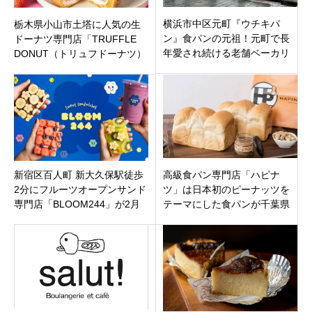
横浜市中区元町『ウチキパ
栃木県小山市土塔に人気の生
ン』食パンの元祖！元町で長
ドーナツ専門店「TRUFFLE
年愛され続ける老舗ベーカリ
DONUT（トリュフドーナツ）
ー♫
栃木 小山店」オープン
新宿区百人町 新大久保駅徒歩
高級食パン専門店「ハピナ
2分にフルーツオープンサンド
ツ」は日本初のピーナッツを
専門店「BLOOM244」が2月
テーマにした食パンが千葉県
14日新規オープンです。
松戸市稔台