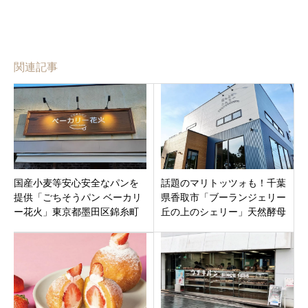
関連記事
国産小麦等安心安全なパンを
話題のマリトッツォも！千葉
提供「ごちそうパン ベーカリ
県香取市「ブーランジェリー
ー花火」東京都墨田区錦糸町
丘の上のシェリー」天然酵母
駅のほど近く3月12日オープン
のパンやスイーツ、4月26日オ
ープン