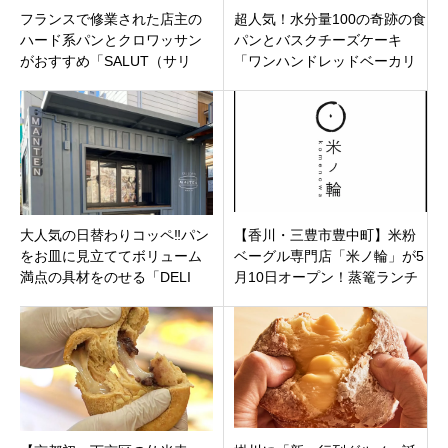
フランスで修業された店主の
超人気！水分量100の奇跡の食
ハード系パンとクロワッサン
パンとバスクチーズケーキ
がおすすめ「SALUT（サリ
「ワンハンドレッドベーカリ
ュ）」宮崎市青島西にオープ
ー千歳船橋店」東京都世田谷
ン
区船橋
大人気の日替わりコッペ‼︎パン
【香川・三豊市豊中町】米粉
をお皿に見立ててボリューム
ベーグル専門店「米ノ輪」が5
満点の具材をのせる「DELI
月10日オープン！蒸篭ランチ
COPPE MANTEN」埼玉県熊
とふんわり食感を楽しむ新ス
谷市本町
ポット