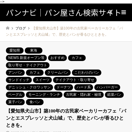
-->
パンナビ｜パン屋さん検索サイト
検索
ブログ
【愛知県犬山市】築100年の古民家ベーカリーカフェ「パ
ンとエスプレッソと犬山城」で、歴史とパンが香るひとときを。
愛知県
東海
NEWS 新規オープン等
おすすめ
カフェ
取り寄せ・テイクアウト
アンパン
カフェ
クリームパン
こだわりのパン
サンドイッチ
スイーツ
テイクアウト・取り寄せ
デニッシュ・クロワッサン
ドーナツ
ハード系
ハンバーガー
ベーグル
モーニング・ランチ
古民家・隠れ家・秘境
総菜パン
菓子パン
食パン
【愛知県犬山市】築100年の古民家ベーカリーカフェ「パ
ンとエスプレッソと犬山城」で、歴史とパンが香るひと
ときを。