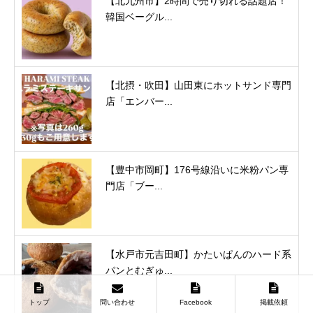
【北九州市】2時間で売り切れる話題店！
韓国ベーグル...
【北摂・吹田】山田東にホットサンド専門
店「エンバー...
【豊中市岡町】176号線沿いに米粉パン専
門店「ブー...
【水戸市元吉田町】かたいぱんのハード系
パンとむぎゅ...
トップ
問い合わせ
Facebook
掲載依頼