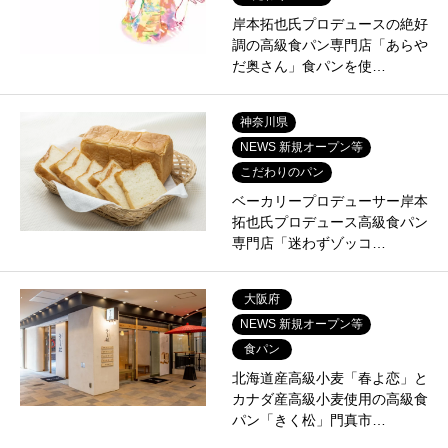
岸本拓也氏プロデュースの絶好
調の高級食パン専門店「あらや
だ奥さん」食パンを使…
神奈川県
NEWS 新規オープン等
こだわりのパン
ベーカリープロデューサー岸本
拓也氏プロデュース高級食パン
専門店「迷わずゾッコ…
大阪府
NEWS 新規オープン等
食パン
北海道産高級小麦「春よ恋」と
カナダ産高級小麦使用の高級食
パン「きく松」門真市…