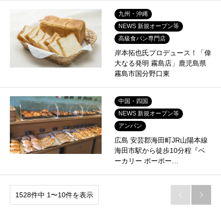
九州・沖縄
NEWS 新規オープン等
高級食パン専門店
岸本拓也氏プロデュース！「偉
大なる発明 霧島店」鹿児島県
霧島市国分野口東
中国・四国
NEWS 新規オープン等
アンパン
広島 安芸郡海田町JR山陽本線
海田市駅から徒歩10分程『ベ
ーカリー ポーポー…
1528件中 1〜10件を表示

