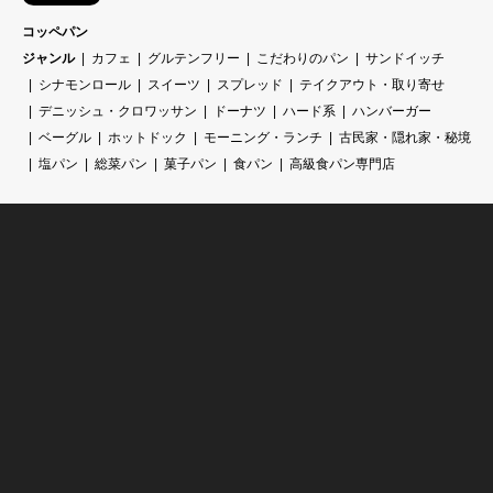
コッペパン
ジャンル
カフェ
グルテンフリー
こだわりのパン
サンドイッチ
シナモンロール
スイーツ
スプレッド
テイクアウト・取り寄せ
デニッシュ・クロワッサン
ドーナツ
ハード系
ハンバーガー
ベーグル
ホットドック
モーニング・ランチ
古民家・隠れ家・秘境
塩パン
総菜パン
菓子パン
食パン
高級食パン専門店