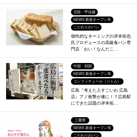
北陸・甲信越
NEWS 新規オープン等
こだわりのパン
個性的なネーミングの岸本拓也
氏プロデュースの高級食パン専
門店「おい！なんだこ…
中国・四国
NEWS 新規オープン等
コンフィチュール（ジャム）
広島『考えた人すごいわ 広島
店』アノ衝撃が遂に！？広島駅
にできた話題の岸本拓…
三重県
NEWS 新規オープン等
こだわりのパン