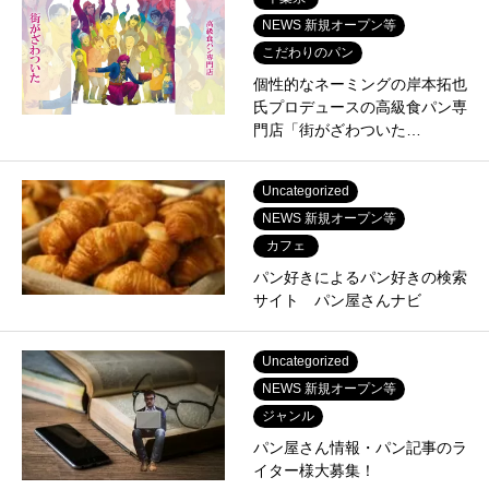
NEWS 新規オープン等
こだわりのパン
個性的なネーミングの岸本拓也
氏プロデュースの高級食パン専
門店「街がざわついた…
Uncategorized
NEWS 新規オープン等
カフェ
パン好きによるパン好きの検索
サイト パン屋さんナビ
Uncategorized
NEWS 新規オープン等
ジャンル
パン屋さん情報・パン記事のラ
イター様大募集！