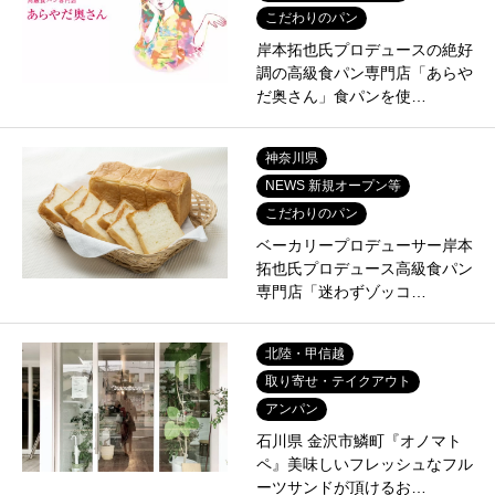
こだわりのパン
岸本拓也氏プロデュースの絶好
調の高級食パン専門店「あらや
だ奥さん」食パンを使…
神奈川県
NEWS 新規オープン等
こだわりのパン
ベーカリープロデューサー岸本
拓也氏プロデュース高級食パン
専門店「迷わずゾッコ…
北陸・甲信越
取り寄せ・テイクアウト
アンパン
石川県 金沢市鱗町『オノマト
ペ』美味しいフレッシュなフル
ーツサンドが頂けるお…