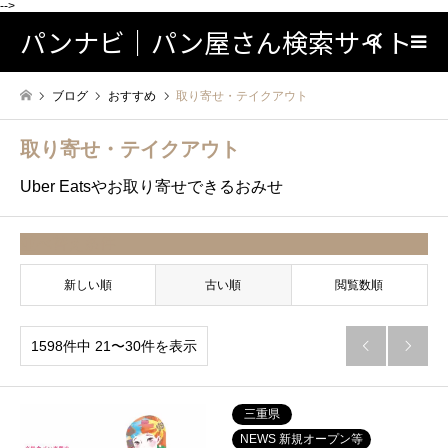
-->
パンナビ｜パン屋さん検索サイト
検索
ブログ
おすすめ
取り寄せ・テイクアウト
取り寄せ・テイクアウト
Uber Eatsやお取り寄せできるおみせ
並べ替え条件
新しい順
古い順
閲覧数順
1598件中 21〜30件を表示


三重県
NEWS 新規オープン等