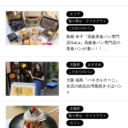
エリア
取り寄せ・テイクアウト
こだわりのパン
島根 米子『高級美食パン専門
店GaLa』高級食パン専門店の
美食パンが凄い！！…
大阪府
おすすめ
こだわりのパン
大阪 福島『パネポルチーニ』
名店の絶品台湾風焼きそばパン
♬
京都府
取り寄せ・テイクアウト
カフェ