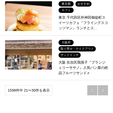
東京都
おすすめ
カフェ
東京 千代田区外神田御徒町ス
イーツカフェ『フライングスコ
ッツマン』ランチとス…
大阪府
取り寄せ・テイクアウト
サンドイッチ
大阪 住吉区我孫子『ブランジ
ェリーササノ』人気パン屋の絶
品フルーツサンド♬
1598件中 21〜30件を表示

