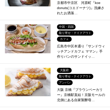
京都市中京区 河原町『koe
donuts(コエドーナツ)』洗練さ
れたお洒落…
中国・四国
取り寄せ・テイクアウト
カフェ
広島市中区本通り『サンドウィ
ッチアンドカフェ ママン』手
作りパンのサンドイッ…
大阪府
取り寄せ・テイクアウト
アンパン
大阪 京橋『ブラウンベーカリ
ー』京橋駅直結！京阪モールの
北側にある自家製酵母…