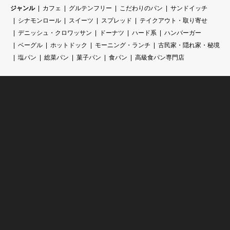
ジャンル
カフェ
グルテンフリー
こだわりのパン
サンドイッチ
シナモンロール
スイーツ
スプレッド
テイクアウト・取り寄せ
デニッシュ・クロワッサン
ドーナツ
ハード系
ハンバーガー
ベーグル
ホットドック
モーニング・ランチ
古民家・隠れ家・秘境
塩パン
総菜パン
菓子パン
食パン
高級食パン専門店