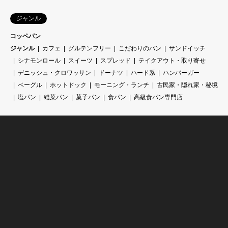
ジャンル
コッペパン
ジャンル
カフェ
グルテンフリー
こだわりのパン
サンドイッチ
シナモンロール
スイーツ
スプレッド
テイクアウト・取り寄せ
デニッシュ・クロワッサン
ドーナツ
ハード系
ハンバーガー
ベーグル
ホットドック
モーニング・ランチ
古民家・隠れ家・秘境
塩パン
総菜パン
菓子パン
食パン
高級食パン専門店