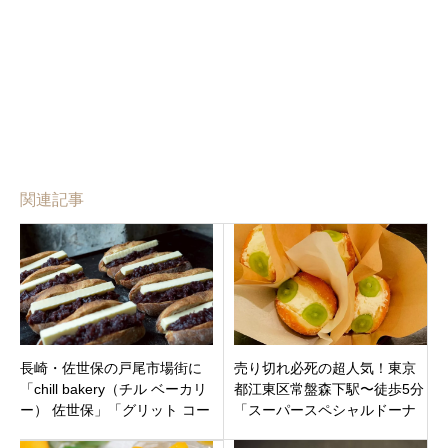
関連記事
長崎・佐世保の戸尾市場街に
売り切れ必死の超人気！東京
「chill bakery（チル ベーカリ
都江東区常盤森下駅〜徒歩5分
ー） 佐世保」「グリット コー
「スーパースペシャルドーナ
ヒー 佐世保」オープン
ッツ」こだわりぬいた唯一無