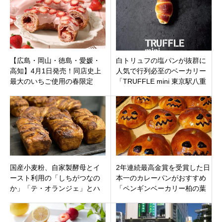
【広島・岡山・徳島・愛媛・
白トリュフの塩パンが抜群に
高知】4月1日発売！同店史上
人気で行列必至のベーカリー
最大のいちご使用の春限定
「TRUFFLE mini 東京駅八重
「よくばり乙女のいちごチョ
洲北口店」がオープン
コリング」ハートブレッドア
ンティーク
国産小麦粉、自家製酵母とイ
2年連続最高金賞を受賞した日
ースト利用の「しちがつなの
本一のカレーパンがおすすめ
か」「テ・オランジェ」とハ
「ペンギンベーカリー柏の葉
ード系パンがおすすめ！東京
キャンパス店」千葉県柏市5月
都中野区
20日オープン