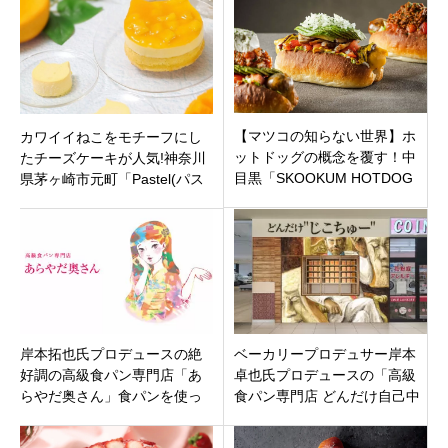
二のドーナッツ！
【マツコの知らない世界】ホ
カワイイねこをモチーフにし
ットドッグの概念を覆す！中
たチーズケーキが人気!神奈川
目黒「SKOOKUM HOTDOG
県茅ヶ崎市元町「Pastel(パス
DINER」の「W食感」グルメ
テル) /ねこねこチーズケーキ
ドッグ
ラスカ茅ヶ崎店」
岸本拓也氏プロデュースの絶
ベーカリープロデュサー岸本
好調の高級食パン専門店「あ
卓也氏プロデュースの「高級
らやだ奥さん」食パンを使っ
食パン専門店 どんだけ自己中
たフレンチトーストも大人
羽村店」東京都羽村市西多摩
気！三重県桑名市桜通
産業道路沿い