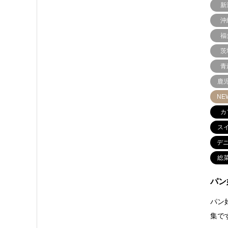
新
沖
福
茨
青
鹿
NE
カ
ス
デ
総
パン
パン
集で