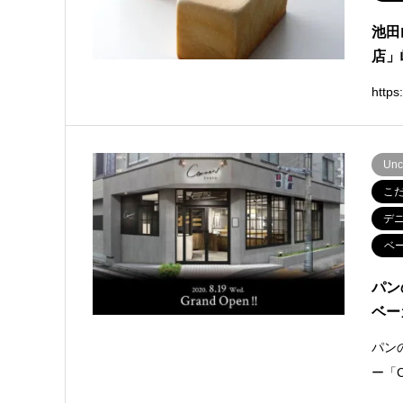
池田
店」
http
Unc
こ
デ
ベ
パン
ベー
パン
ー「