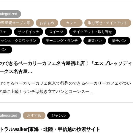
ategorized
WS 新規オープン等
おすすめ
カフェ
取り寄せ・テイクアウト
フェ
サンドイッチ
スイーツ
テイクアウト・取り寄せ
ニッシュ・クロワッサン
モーニング・ランチ
総菜パン
菓子パン
パン
のできるベーカリーカフェ名古屋初出店！「エスプレッソディ
ークス名古屋…
のできるベーカリーカフェ東京で行列のできるベーカリーカフェがつい
古屋に上陸！ランチは焼き立てパンとコーンスー…
ategorized
おすすめ
ジャンル
トラルwalker|東海・北陸・甲信越の検索サイト