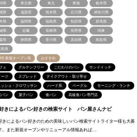
潟県
東京都
東北
東海
栃木県
縄県
滋賀県
熊本県
石川県
神奈川県
井県
福岡県
福島県
秋田県
群馬県
城県
近畿
長崎県
長野県
関東
森県
静岡県
香川県
高知県
鳥取県
児島県
WS 新規オープン等
おすすめ
フェ
グルテンフリー
こだわりのパン
サンドイッチ
イーツ
スプレッド
テイクアウト・取り寄せ
ニッシュ・クロワッサン
ハード系
ベーグル
モーニング・ランチ
菜パン
菓子パン
食パン
高級食パン専門店
好きによるパン好きの検索サイト パン屋さんナビ
好きによるパン好きのための美味しいパン検索サイトライター様も大募
す。また新規オープンやリニューアル情報あれば…