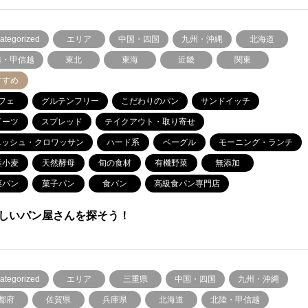
ategorized
エリア
中国・四国
九州・沖縄
北海道
陸・甲信越
東北
東海
近畿
関東
すすめ
フェ
グルテンフリー
こだわりのパン
サンドイッチ
イーツ
スプレッド
テイクアウト・取り寄せ
ニッシュ・クロワッサン
ハード系
ベーグル
モーニング・ランチ
産小麦
天然酵母
旬の食材
有機野菜
無添加
菜パン
菓子パン
食パン
高級食パン専門店
しいパン屋さんを探そう！
ategorized
エリア
三重県
中国・四国
九州・沖縄
都府
佐賀県
兵庫県
北海道
北陸・甲信越