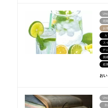
Unc
北
お
カ
ス
デ
国
総
おい
Unc
京