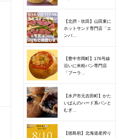
【北摂・吹田】山田東に
ホットサンド専門店「エ
ンバ…
【豊中市岡町】176号線
沿いに米粉パン専門店
「ブーラ…
【水戸市元吉田町】かた
いぱんのハード系パンと
むぎ…
【徳島初】北海道産搾り