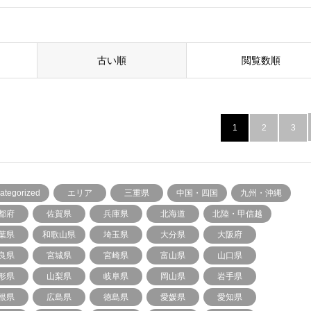
古い順
閲覧数順
1
2
3
ategorized
エリア
三重県
中国・四国
九州・沖縄
都府
佐賀県
兵庫県
北海道
北陸・甲信越
葉県
和歌山県
埼玉県
大分県
大阪府
良県
宮城県
宮崎県
富山県
山口県
形県
山梨県
岐阜県
岡山県
岩手県
根県
広島県
徳島県
愛媛県
愛知県