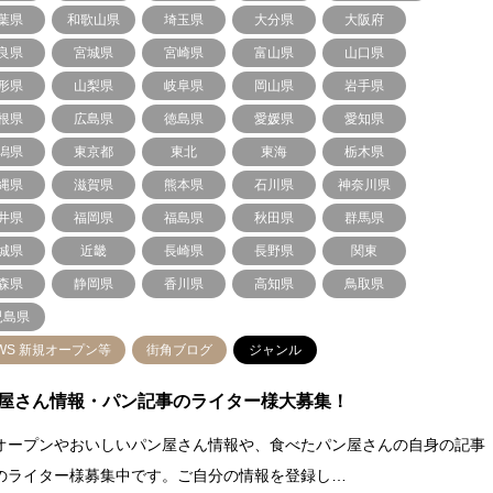
葉県
和歌山県
埼玉県
大分県
大阪府
良県
宮城県
宮崎県
富山県
山口県
形県
山梨県
岐阜県
岡山県
岩手県
根県
広島県
徳島県
愛媛県
愛知県
潟県
東京都
東北
東海
栃木県
縄県
滋賀県
熊本県
石川県
神奈川県
井県
福岡県
福島県
秋田県
群馬県
城県
近畿
長崎県
長野県
関東
森県
静岡県
香川県
高知県
鳥取県
児島県
WS 新規オープン等
街角ブログ
ジャンル
屋さん情報・パン記事のライター様大募集！
オープンやおいしいパン屋さん情報や、食べたパン屋さんの自身の記事
のライター様募集中です。ご自分の情報を登録し…