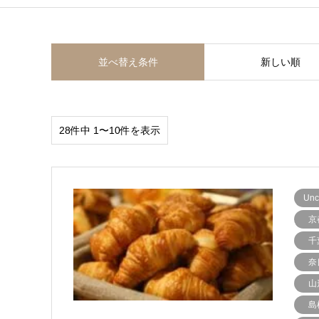
並べ替え条件
新しい順
28件中 1〜10件を表示
Unc
京
千
奈
山
島