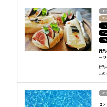
Unc
NE
カ
デ
食
行列
ーワ
行列
に名
Unc
セン