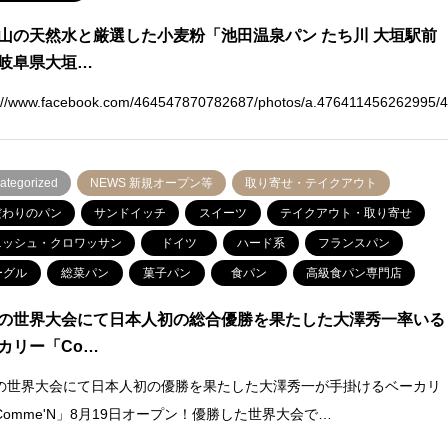
山の天然水と厳選した小麦粉「池田温泉パン たち川 大垣駅前
岐阜県大垣…
s://www.facebook.com/464547870782687/photos/a.476411456262995/
ategorized
NEWS 新規オープン等
取り寄せ・テイクアウト
だわりのパン
サンドイッチ
スイーツ
テイクアウト・取り寄せ
ニッシュ・クロワッサン
ドイツ
ハード系
フランスパン
ーグル
総菜パン
菓子パン
食パン
高級食パン専門店
の世界大会にて日本人初の総合優勝を果たした大澤秀一率いる
カリー「Co…
の世界大会にて日本人初の優勝を果たした大澤秀一が手掛けるベーカリ
Comme'N」8月19日オープン！優勝した世界大会で…