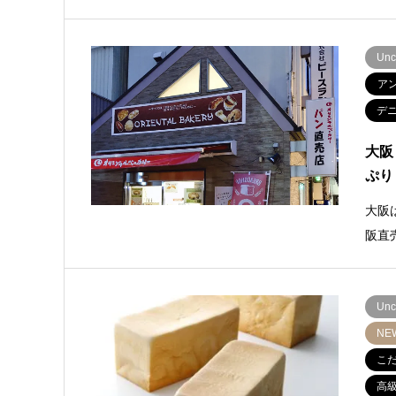
Unc
ア
デ
大阪
ぷり
大阪
阪直
Unc
NE
こ
高