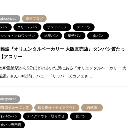
ategorized
街角ブログ
ンパン
クリームパン
サンドイッチ
スイーツ
ニッシュ・クロワッサン
総菜パン
菓子パン
食パン
 難波『オリエンタルベーカリー 大阪直売店』タンパク質たっ
【アスリー…
はJR難波駅から5分ほどの歩いた所にある『オリエンタルベーカリー 大
売店』さん·˖✶以前、ハニードリッパーズカフェさ…
ategorized
WS 新規オープン等
取り寄せ・テイクアウト
自然派
だわりのパン
テイクアウト・取り寄せ
食パン
級食パン専門店