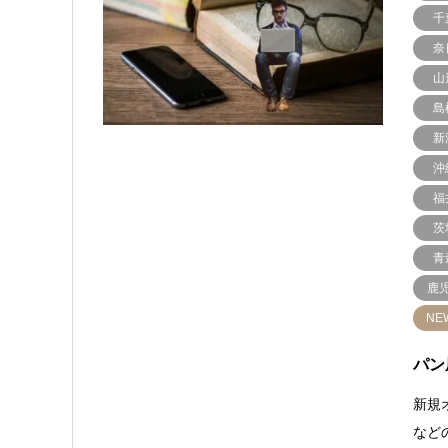
千
奈
山
島
新
沖
福
茨
青
鹿
NE
パン
新規
など