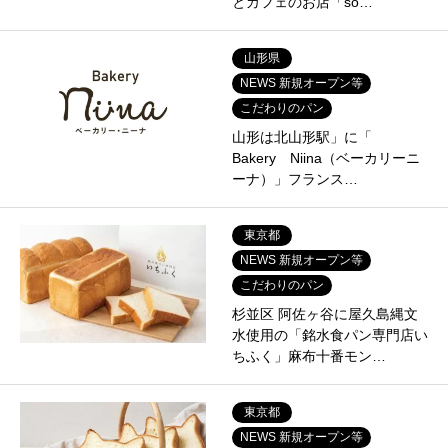
とカフェのお店「so…
山形県
NEWS 新規オープン等
こだわりのパン
山形は北山形駅」に「
Bakery Niina（ベーカリーニ
ーナ）」フランス…
東京都
NEWS 新規オープン等
こだわりのパン
杉並区 阿佐ヶ谷に屋久島縄文
水使用の「銘水食パン専門店い
ちふく」麻布十番モン…
東京都
NEWS 新規オープン等