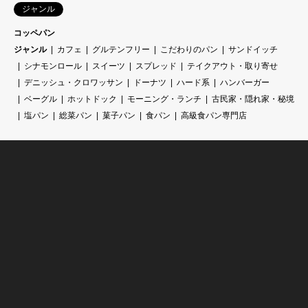
ジャンル
コッペパン
ジャンル
カフェ
グルテンフリー
こだわりのパン
サンドイッチ
シナモンロール
スイーツ
スプレッド
テイクアウト・取り寄せ
デニッシュ・クロワッサン
ドーナツ
ハード系
ハンバーガー
ベーグル
ホットドック
モーニング・ランチ
古民家・隠れ家・秘境
塩パン
総菜パン
菓子パン
食パン
高級食パン専門店