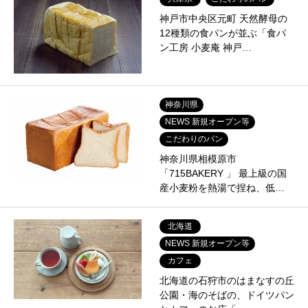
神戸市中央区元町 天然酵母の
12種類の食パンが並ぶ「食パ
ン工房 小麦庵 神戸…
神奈川県
NEWS 新規オープン等
こだわりのパン
神奈川県相模原市
「715BAKERY 」 最上級の国
産小麦粉を熱湯で捏ね、低…
北海道
NEWS 新規オープン等
カフェ
北海道の石狩市のはまなすの丘
公園・海のそばの、ドイツパン