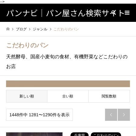
-->
パンナビ｜パン屋さん検索サイト
検索
ブログ
ジャンル
こだわりのパン
こだわりのパン
天然酵母、国産小麦旬の食材、有機野菜などこだわりの
お店
並べ替え条件
新しい順
古い順
閲覧数順
1448件中 1281〜1290件を表示


兵庫県
こだわりのパン