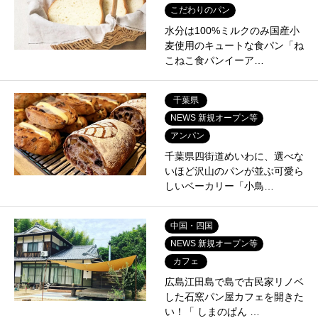
こだわりのパン
水分は100%ミルクのみ国産小
麦使用のキュートな食パン「ね
こねこ食パンイーア…
千葉県
NEWS 新規オープン等
アンパン
千葉県四街道めいわに、選べな
いほど沢山のパンが並ぶ可愛ら
しいベーカリー「小鳥…
中国・四国
NEWS 新規オープン等
カフェ
広島江田島で島で古民家リノベ
した石窯パン屋カフェを開きた
い！「 しまのぱん …