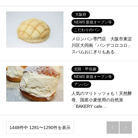
大阪府
NEWS 新規オープン等
こだわりのパン
メロンパン専門店 大阪市東淀
川区大同南「パンデコロコロ」
スパムおにぎりもある…
北陸・甲信越
NEWS 新規オープン等
アンパン
人気のマリトッツォも！天然酵
母、国産小麦使用の自然派
「BAKERY cafe…
1448件中 1281〜1290件を表示

