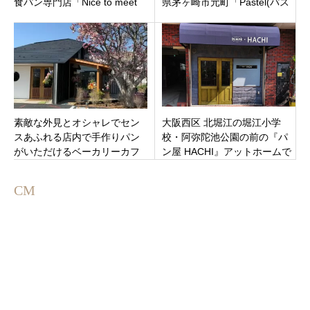
食パン専門店「Nice to meet
県茅ヶ崎市元町「Pastel(パス
you～あなたに逢えてよかっ
テル) /ねこねこチーズケーキ
た」神奈川県平塚市紅谷町に7
ラスカ茅ヶ崎店」
月10日グランドオープン！
素敵な外見とオシャレでセン
大阪西区 北堀江の堀江小学
スあふれる店内で手作りパン
校・阿弥陀池公園の前の『パ
がいただけるベーカリーカフ
ン屋 HACHI』アットホームで
ェ「ハグリコ」長野県小諸市
ほっこりする美味しいパン屋
市町
♬
CM