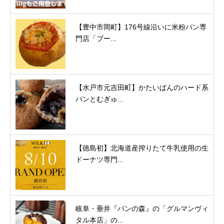
【豊中市岡町】176号線沿いに米粉パン専
門店「ブー...
【水戸市元吉田町】かたいぱんのハード系
パンとむぎゅ...
【徳島初】北海道産搾りたて牛乳使用の生
ドーナツ専門...
岐阜・垂井『パンの森』の「グルマンヴィ
タル本店」の...