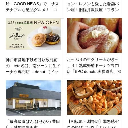
所「GOOD NEWS」で、サス
ョン・レノンも愛した老舗パ
テナブルな絶品グルメ！「コ
ン屋！旧軽井沢銀座「フラン
ナとスパイス」＆「いとこの
スベーカリー」の魅力に迫
ドーナツ」
る。
たっぷりの生クリームがぎっ
神戸市営地下鉄名谷駅改札前
しり！熟成発酵ドーナツ専門
の「tete名谷」南ゾーンに生ド
店「BPC donuts 表参道店」渋
ーナツ専門店「.donut （ドッ
谷区神宮前にオープン
トドーナツ）tete名谷店」オー
プン
「最高級食ぱん はせがわ 豊田
【相模原・淵野辺】罪悪感ゼ
店」愛知県豊田市
ロの揚げパン!?「オハナ パ