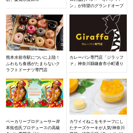
ン」が待望のグランドオープ
ン！話題の「ぞうの耳」加盟
店！
熊本水前寺駅についに上陸！
カレーパン専門店「ジラッフ
ふわもち食感がたまらないク
ァ」神奈川縣鎌倉市小町通り
ラフトドーナツ専門店
「BLANKET DONUTS熊本中
央区店」オープン！
ベーカリープロデューサー岸
カワイイねこをモチーフにし
本拓也氏プロデュースの高級
たチーズケーキが人気!神奈川