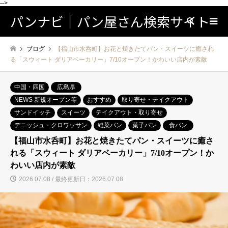
-->
パンナビ｜パン屋さん検索サイト
検索
ブログ
【福山市水呑町】お花と焼きたてパン・スイーツに癒され
る「スウィート ダリアベーカリー」7/10オープン！かわいい店内が素敵
中国・四国
広島県
NEWS 新規オープン等
おすすめ
取り寄せ・テイクアウト
サンドイッチ
スイーツ
テイクアウト・取り寄せ
デニッシュ・クロワッサン
総菜パン
菓子パン
食パン
【福山市水呑町】お花と焼きたてパン・スイーツに癒さ
れる「スウィート ダリアベーカリー」7/10オープン！か
わいい店内が素敵
2026.07.08 / 最終更新日：2026.07.08