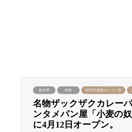
栃木県
関東
NEWS 新規オープン等
名物ザックザクカレー
ンタメパン屋「小⻨の奴
に4月12日オープン。