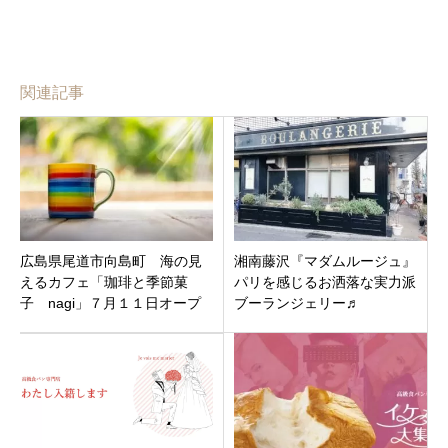
関連記事
広島県尾道市向島町 海の見
湘南藤沢『マダムルージュ』
えるカフェ「珈琲と季節菓
パリを感じるお洒落な実力派
子 nagi」７月１１日オープ
ブーランジェリー♬
ンです。