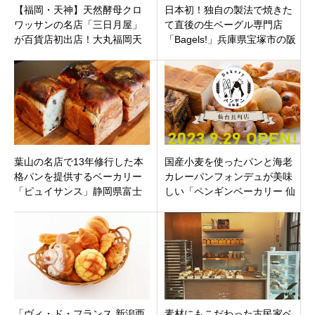
【福岡・天神】天然酵母クロ
日本初！独自の製法で焼きた
ワッサンの名店「三日月屋」
て直後の生ベーグル専門店
が百貨店初出店！大丸福岡天
「Bagels!」兵庫県宝塚市の阪
神店に7/3グランドオープン
急仁川駅前にオープン
葉山の名店で13年修行した本
国産小麦を使ったパンと海老
格パンを提供するベーカリー
カレーパンフォンデュが美味
「ピュイサンス」静岡県富士
しい「ペンギンベーカリー 仙
市五貫島の新富士駅の近くに1
台長町店」仙台市白太区長町
月20日オープンです。
にオープン
「ヴィ・ド・フランス 新潟西
素材にもこだわった古民家ベ