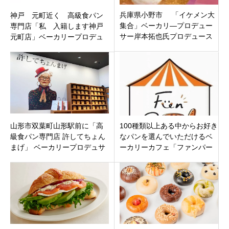
兵庫県小野市 「イケメン大
神戸 元町近く 高級食パン
集合」ベーカリ―プロデュー
専門店「私 入籍します神戸
サー岸本拓也氏プロデュース
元町店」ベーカリープロデュ
の高級食パン専門店が2月20日
サー岸本拓也氏プロデュース
新規オープンです。
山形市双葉町山形駅前に「高
100種類以上ある中からお好き
級食パン専門店 許してちょん
なパンを選んでいただけるベ
まげ」 ベーカリープロデュサ
ーカリーカフェ「ファンパー
ー岸本拓也氏プロデュース！
ネ！青森店」青森市東大野11
月12日オープンです。