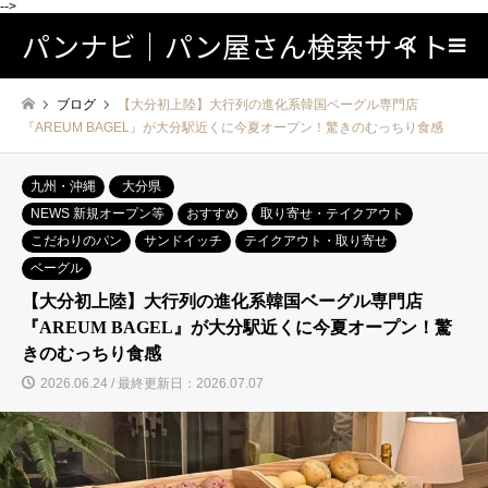
-->
パンナビ｜パン屋さん検索サイト
検索
ブログ
【大分初上陸】大行列の進化系韓国ベーグル専門店
『AREUM BAGEL』が大分駅近くに今夏オープン！驚きのむっちり食感
九州・沖縄
大分県
NEWS 新規オープン等
おすすめ
取り寄せ・テイクアウト
こだわりのパン
サンドイッチ
テイクアウト・取り寄せ
ベーグル
【大分初上陸】大行列の進化系韓国ベーグル専門店
『AREUM BAGEL』が大分駅近くに今夏オープン！驚
きのむっちり食感
2026.06.24 / 最終更新日：2026.07.07