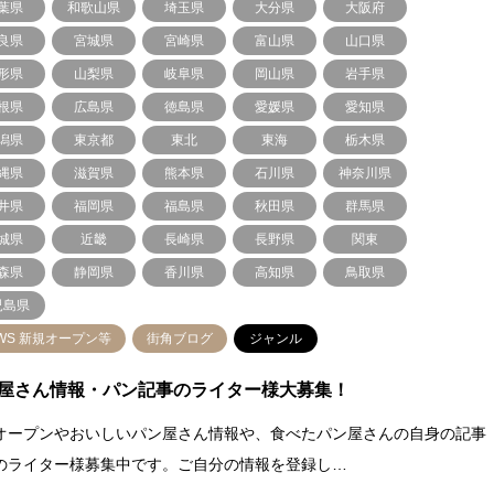
葉県
和歌山県
埼玉県
大分県
大阪府
良県
宮城県
宮崎県
富山県
山口県
形県
山梨県
岐阜県
岡山県
岩手県
根県
広島県
徳島県
愛媛県
愛知県
潟県
東京都
東北
東海
栃木県
縄県
滋賀県
熊本県
石川県
神奈川県
井県
福岡県
福島県
秋田県
群馬県
城県
近畿
長崎県
長野県
関東
森県
静岡県
香川県
高知県
鳥取県
児島県
WS 新規オープン等
街角ブログ
ジャンル
屋さん情報・パン記事のライター様大募集！
オープンやおいしいパン屋さん情報や、食べたパン屋さんの自身の記事
のライター様募集中です。ご自分の情報を登録し…