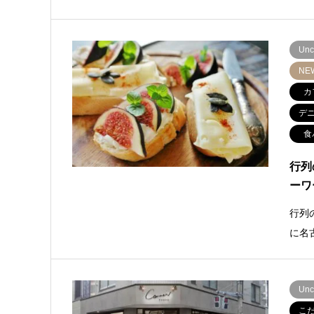
Unc
NE
カ
デ
食
行列
ーワ
行列
に名
Unc
こ