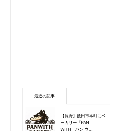
最近の記事
【長野】飯田市本町にベ
ーカリー「PAN
WITH（パン ウ…