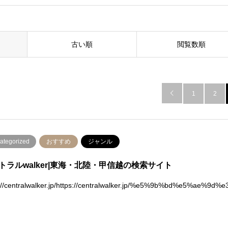
古い順
閲覧数順

1
2
ategorized
おすすめ
ジャンル
トラルwalker|東海・北陸・甲信越の検索サイト
s://centralwalker.jp/https://centralwalker.jp/%e5%9b%bd%e5%a