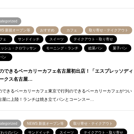
ategorized
WS 新規オープン等
おすすめ
カフェ
取り寄せ・テイクアウト
フェ
サンドイッチ
スイーツ
テイクアウト・取り寄せ
ニッシュ・クロワッサン
モーニング・ランチ
総菜パン
菓子パン
パン
のできるベーカリーカフェ名古屋初出店！「エスプレッソディ
ークス名古屋…
のできるベーカリーカフェ東京で行列のできるベーカリーカフェがつい
古屋に上陸！ランチは焼き立てパンとコーンスー…
ategorized
NEWS 新規オープン等
取り寄せ・テイクアウト
だわりのパン
サンドイッチ
スイーツ
テイクアウト・取り寄せ