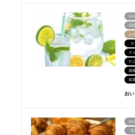
Unc
北
お
カ
ス
デ
国
総
おい
Unc
京