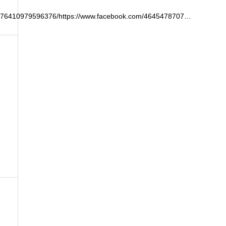
476410979596376/https://www.facebook.com/4645478707…