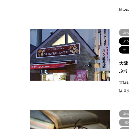
http
Unc
ア
デ
大阪
ぷり
大阪
阪直
Unc
京