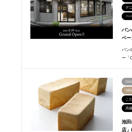
デ
ベ
パン
ベー
パン
ー「
Unc
NE
こ
高
池田
店」