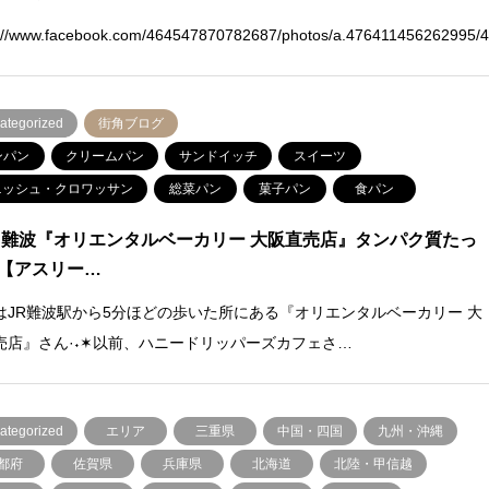
s://www.facebook.com/464547870782687/photos/a.476411456262995/
ategorized
街角ブログ
ンパン
クリームパン
サンドイッチ
スイーツ
ニッシュ・クロワッサン
総菜パン
菓子パン
食パン
 難波『オリエンタルベーカリー 大阪直売店』タンパク質たっ
【アスリー…
はJR難波駅から5分ほどの歩いた所にある『オリエンタルベーカリー 大
売店』さん·˖✶以前、ハニードリッパーズカフェさ…
ategorized
エリア
三重県
中国・四国
九州・沖縄
都府
佐賀県
兵庫県
北海道
北陸・甲信越