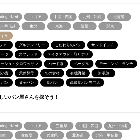
ategorized
エリア
中国・四国
九州・沖縄
北海道
陸・甲信越
東北
東海
近畿
関東
すすめ
フェ
グルテンフリー
こだわりのパン
サンドイッチ
イーツ
スプレッド
テイクアウト・取り寄せ
ニッシュ・クロワッサン
ハード系
ベーグル
モーニング・ランチ
産小麦
天然酵母
旬の食材
有機野菜
無添加
菜パン
菓子パン
食パン
高級食パン専門店
しいパン屋さんを探そう！
ategorized
エリア
三重県
中国・四国
九州・沖縄
都府
佐賀県
兵庫県
北海道
北陸・甲信越