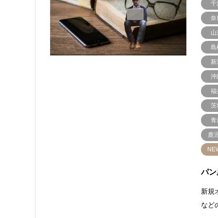
千
奈
山
島
新
沖
福
茨
青
鹿
NE
パン
新規
など