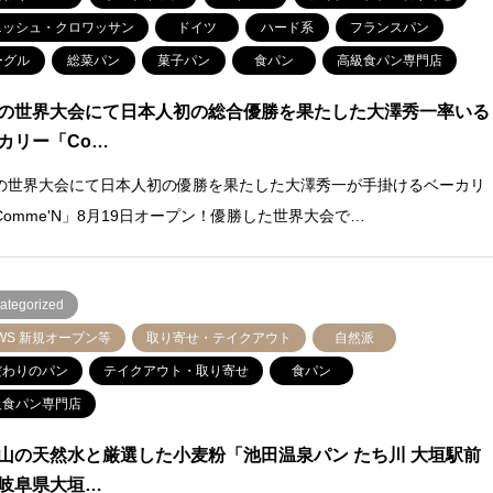
ニッシュ・クロワッサン
ドイツ
ハード系
フランスパン
ーグル
総菜パン
菓子パン
食パン
高級食パン専門店
の世界大会にて日本人初の総合優勝を果たした大澤秀一率いる
カリー「Co…
の世界大会にて日本人初の優勝を果たした大澤秀一が手掛けるベーカリ
Comme'N」8月19日オープン！優勝した世界大会で…
ategorized
WS 新規オープン等
取り寄せ・テイクアウト
自然派
だわりのパン
テイクアウト・取り寄せ
食パン
級食パン専門店
山の天然水と厳選した小麦粉「池田温泉パン たち川 大垣駅前
岐阜県大垣…