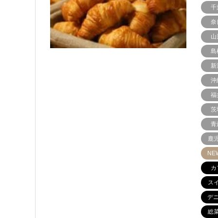
千
奈
山
島
新
沖
福
茨
青
鹿
NE
カ
ス
デ
総