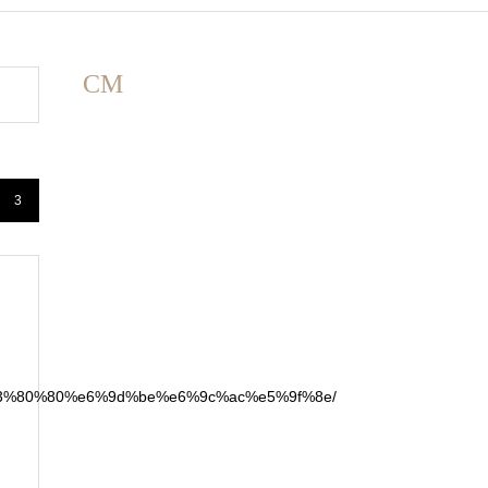
CM
3
e%9d%e3%80%80%e6%9d%be%e6%9c%ac%e5%9f%8e/