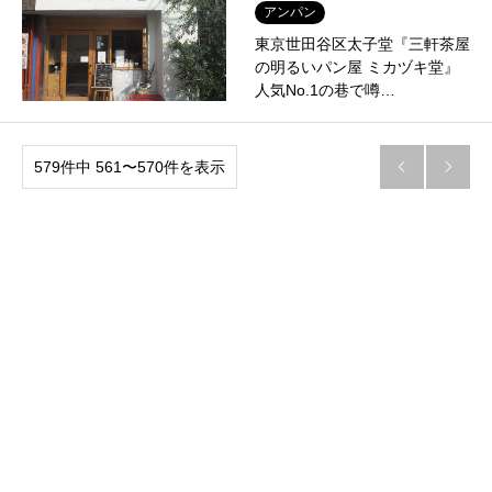
アンパン
東京世田谷区太子堂『三軒茶屋
の明るいパン屋 ミカヅキ堂』
人気No.1の巷で噂…
579件中 561〜570件を表示

