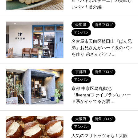
店『パネポルチーニ』の美味し
いパン！番外編
愛知県
街角ブログ
アンパン
名古屋市天白区植田山『ぱん兄
弟』お兄さんがハード系のパン
を作り 弟さんがソフ…
京都府
街角ブログ
アンパン
京都 中京区烏丸御池
『fiveran(ファイブラン)』ハー
ド系がイケてるお洒…
大阪府
街角ブログ
アンパン
人気のマリトッツォも！大阪