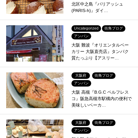
北区中之島『パリアッシュ
(PARIS-h)』ダイ…
Uncategorized
街角ブログ
アンパン
大阪 難波『オリエンタルベー
カリー 大阪直売店』タンパク
質たっぷり【アスリー…
大阪府
街角ブログ
アンパン
大阪 高槻『B.G.C ペルフレス
コ』阪急高槻市駅構内の便利で
美味しいベーカ…
大阪府
街角ブログ
アンパン