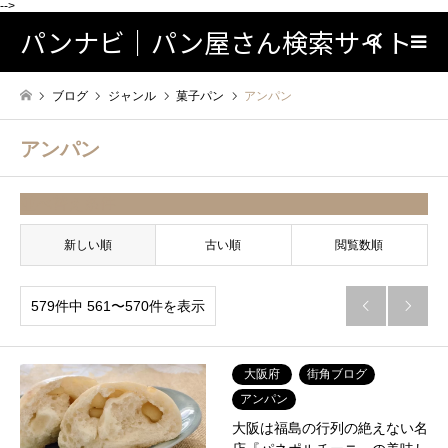
-->
パンナビ｜パン屋さん検索サイト
検索
ブログ
ジャンル
菓子パン
アンパン
アンパン
並べ替え条件
新しい順
古い順
閲覧数順
579件中 561〜570件を表示


大阪府
街角ブログ
アンパン
大阪は福島の行列の絶えない名