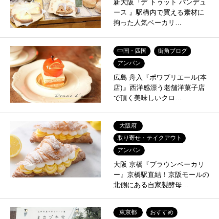
新大阪『デ トゥット パンデュ
ース 』駅構内で買える素材に
拘った人気ベーカリ…
中国・四国
街角ブログ
アンパン
広島 舟入『ポワブリエール(本
店)』西洋感漂う老舗洋菓子店
で頂く美味しいクロ…
大阪府
取り寄せ・テイクアウト
アンパン
大阪 京橋『ブラウンベーカリ
ー』京橋駅直結！京阪モールの
北側にある自家製酵母…
東京都
おすすめ