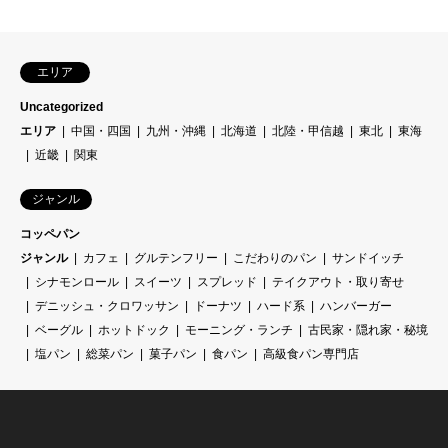
エリア
Uncategorized
エリア
中国・四国
九州・沖縄
北海道
北陸・甲信越
東北
東海
近畿
関東
ジャンル
コッペパン
ジャンル
カフェ
グルテンフリー
こだわりのパン
サンドイッチ
シナモンロール
スイーツ
スプレッド
テイクアウト・取り寄せ
デニッシュ・クロワッサン
ドーナツ
ハード系
ハンバーガー
ベーグル
ホットドック
モーニング・ランチ
古民家・隠れ家・秘境
塩パン
総菜パン
菓子パン
食パン
高級食パン専門店