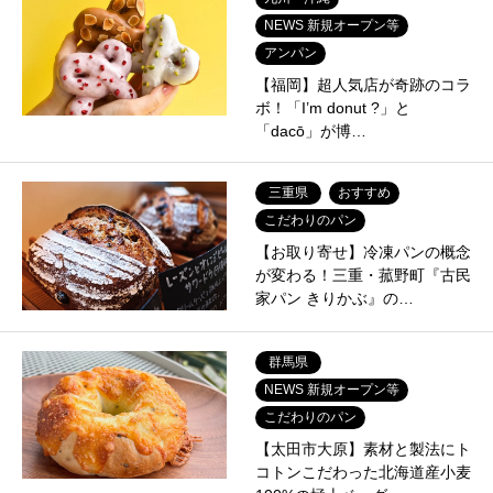
NEWS 新規オープン等
アンパン
【福岡】超人気店が奇跡のコラ
ボ！「I’m donut ?」と
「dacō」が博…
三重県
おすすめ
こだわりのパン
【お取り寄せ】冷凍パンの概念
が変わる！三重・菰野町『古民
家パン きりかぶ』の…
群馬県
NEWS 新規オープン等
こだわりのパン
【太田市大原】素材と製法にト
コトンこだわった北海道産小麦