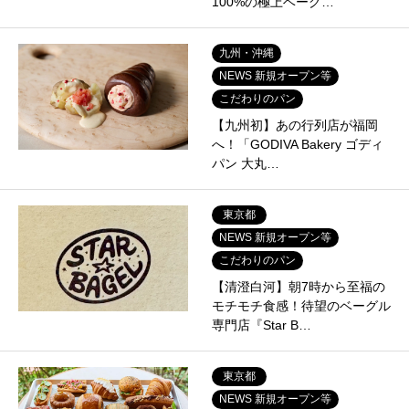
100%の極上ベーグ…
九州・沖縄
NEWS 新規オープン等
こだわりのパン
【九州初】あの行列店が福岡
へ！「GODIVA Bakery ゴディ
パン 大丸…
東京都
NEWS 新規オープン等
こだわりのパン
【清澄白河】朝7時から至福の
モチモチ食感！待望のベーグル
専門店『Star B…
東京都
NEWS 新規オープン等