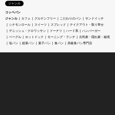
ジャンル
コッペパン
ジャンル
カフェ
グルテンフリー
こだわりのパン
サンドイッチ
シナモンロール
スイーツ
スプレッド
テイクアウト・取り寄せ
デニッシュ・クロワッサン
ドーナツ
ハード系
ハンバーガー
ベーグル
ホットドック
モーニング・ランチ
古民家・隠れ家・秘境
塩パン
総菜パン
菓子パン
食パン
高級食パン専門店