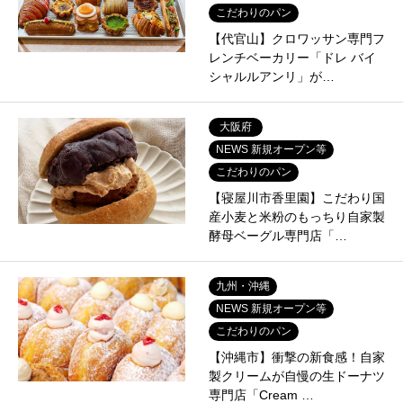
こだわりのパン
【代官山】クロワッサン専門フ
レンチベーカリー「ドレ バイ
シャルルアンリ」が…
大阪府
NEWS 新規オープン等
こだわりのパン
【寝屋川市香里園】こだわり国
産小麦と米粉のもっちり自家製
酵母ベーグル専門店「…
九州・沖縄
NEWS 新規オープン等
こだわりのパン
【沖縄市】衝撃の新食感！自家
製クリームが自慢の生ドーナツ
専門店「Cream …