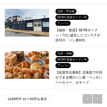
北陸・甲信越
NEWS 新規オープン等
アンパン
【福井・敦賀】朝7時オープ
ン！7/1に誕生したコンテナが
目印の「パン屋609…
九州・沖縄
NEWS 新規オープン等
アンパン
【佐賀市兵庫南】北海道で行列
ができる噂のパン屋「ペンギン
ベーカリー」がオープ…
1448件中 41〜50件を表示

