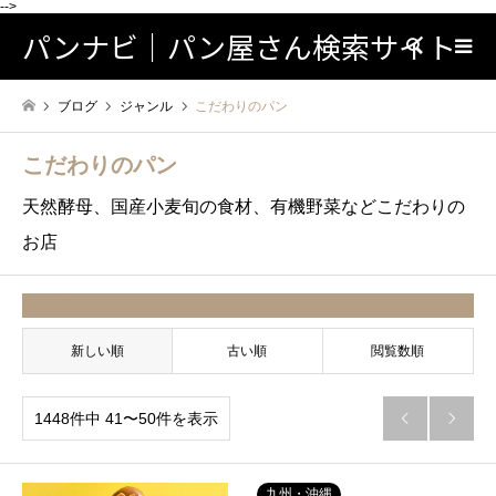
-->
パンナビ｜パン屋さん検索サイト
検索
ブログ
ジャンル
こだわりのパン
こだわりのパン
天然酵母、国産小麦旬の食材、有機野菜などこだわりの
お店
並べ替え条件
新しい順
古い順
閲覧数順
1448件中 41〜50件を表示


九州・沖縄