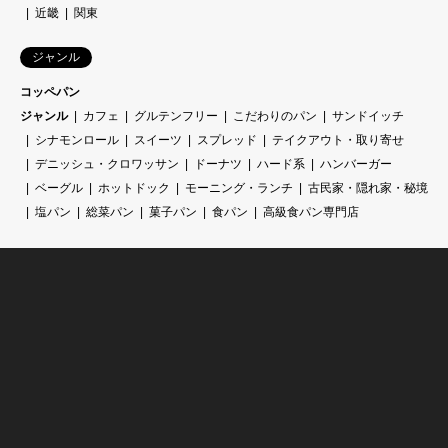
近畿
関東
ジャンル
コッペパン
ジャンル
カフェ
グルテンフリー
こだわりのパン
サンドイッチ
シナモンロール
スイーツ
スプレッド
テイクアウト・取り寄せ
デニッシュ・クロワッサン
ドーナツ
ハード系
ハンバーガー
ベーグル
ホットドック
モーニング・ランチ
古民家・隠れ家・秘境
塩パン
総菜パン
菓子パン
食パン
高級食パン専門店