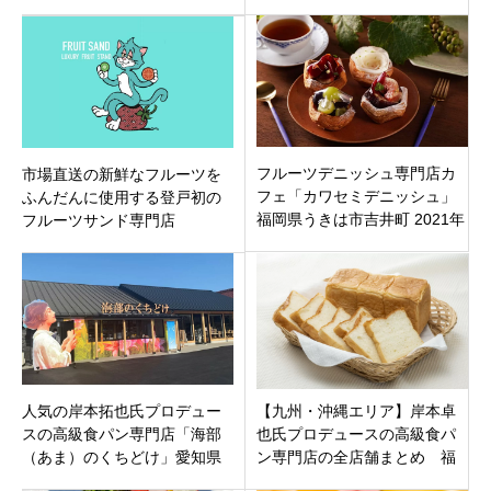
ジアム古河店」茨城県古河市
川区幕張本郷駅すぐ
女沼2月13日グランドオープ
ン！
フルーツデニッシュ専門店カ
市場直送の新鮮なフルーツを
フェ「カワセミデニッシュ」
ふんだんに使用する登戸初の
福岡県うきは市吉井町 2021年
フルーツサンド専門店
9月10日（金）オープン
「FRUIT SAND」神奈川県川
崎市多摩区登戸駅1分！6月18
日オープンです。
人気の岸本拓也氏プロデュー
【九州・沖縄エリア】岸本卓
スの高級食パン専門店「海部
也氏プロデュースの高級食パ
（あま）のくちどけ」愛知県
ン専門店の全店舗まとめ 福
あま市七宝町
岡県・大分県・熊本県・長崎