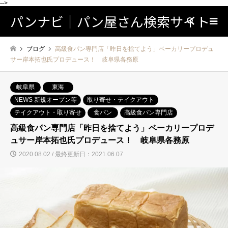
-->
パンナビ｜パン屋さん検索サイト
検索
ブログ
高級食パン専門店「昨日を捨てよう」ベーカリープロデュ
サー岸本拓也氏プロデュース！ 岐阜県各務原
岐阜県
東海
NEWS 新規オープン等
取り寄せ・テイクアウト
テイクアウト・取り寄せ
食パン
高級食パン専門店
高級食パン専門店「昨日を捨てよう」ベーカリープロデ
ュサー岸本拓也氏プロデュース！ 岐阜県各務原
2020.08.02 / 最終更新日：2021.06.07