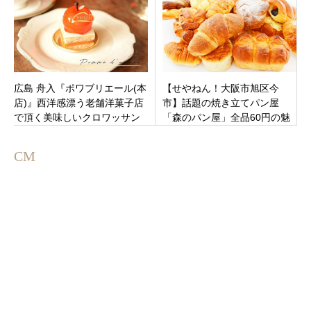
本町
広島 舟入『ポワブリエール(本
【せやねん！大阪市旭区今
店)』西洋感漂う老舗洋菓子店
市】話題の焼き立てパン屋
で頂く美味しいクロワッサン
「森のパン屋」全品60円の魅
と種類豊富な焼き菓子やチー
力を徹底解剖。なぜそんなに
ズケーキが美味しいカフェ♬
安いのか？
CM