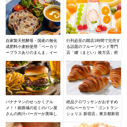
県・佐賀県・宮崎県・鹿児島
県・沖縄県
自家製天然酵母・国産の無化
行列必至の開店1時間で完売す
成肥料小麦粉使用「ベーカリ
る話題のフルーツサンド専門
ープラスありのまんま」イー
店「纏（まとい）枚方店」府
トインもあります。奈良市菅
枚方市茄子作オープン！
原町
バナナマンのせっかくグル
絶品クロワッサンがおすすめ
メ！！姫路城の近くのパン屋
の仏ベーカリー「ゴントラン
さんの肉汁バーガーが美味し
シェリエ 新宿店」東京都新宿
い「Bakery 燈 LAMP（ベーカ
区西新宿に10月4日オープン
リー ランプ）」兵庫県姫路市