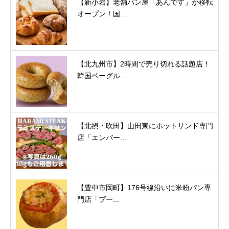
【新小岩】老舗パン屋「あんです」が移転
オープン！国...
【北九州市】2時間で売り切れる話題店！
韓国ベーグル...
【北摂・吹田】山田東にホットサンド専門
店「エンバー...
【豊中市岡町】176号線沿いに米粉パン専
門店「ブー...