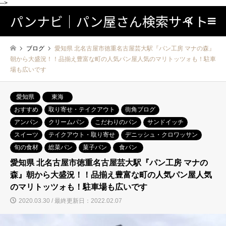
-->
パンナビ｜パン屋さん検索サイト
検索
ブログ
愛知県 北名古屋市徳重名古屋芸大駅『パン工房 マナの森』
朝から大盛況！！品揃え豊富な町の人気パン屋人気のマリトッツォも！駐車
場も広いです
愛知県
東海
おすすめ
取り寄せ・テイクアウト
街角ブログ
アンパン
クリームパン
こだわりのパン
サンドイッチ
スイーツ
テイクアウト・取り寄せ
デニッシュ・クロワッサン
旬の食材
総菜パン
菓子パン
食パン
愛知県 北名古屋市徳重名古屋芸大駅『パン工房 マナの
森』朝から大盛況！！品揃え豊富な町の人気パン屋人気
のマリトッツォも！駐車場も広いです
2020.03.30 / 最終更新日：2022.02.07