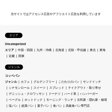
当サイトではアドセンス広告やアフリエイト広告を利用しています
エリア
Uncategorized
エリア
中国・四国
九州・沖縄
北海道
北陸・甲信越
東北
東海
近畿
関東
ジャンル
コッペパン
ジャンル
カフェ
グルテンフリー
こだわりのパン
サンドイッチ
シナモンロール
スイーツ
スプレッド
テイクアウト・取り寄せ
デニッシュ・クロワッサン
ドーナツ
ハード系
ハンバーガー
ベーグル
ホットドック
モーニング・ランチ
古民家・隠れ家・秘境
塩パン
総菜パン
菓子パン
食パン
高級食パン専門店