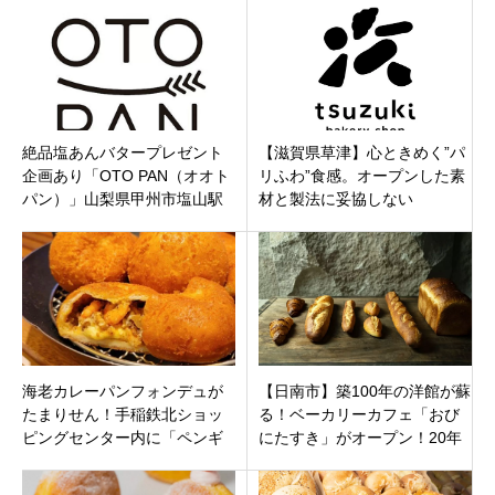
川崎市高津区
絶品塩あんバタープレゼント
【滋賀県草津】心ときめく”パ
企画あり「OTO PAN（オオト
リふわ”食感。オープンした素
パン）」山梨県甲州市塩山駅
材と製法に妥協しない
10分程度に12月17日オープン
「tsuzuki」のこだわりパン
海老カレーパンフォンデュが
【日南市】築100年の洋館が蘇
たまりせん！手稲鉄北ショッ
る！ベーカリーカフェ「おび
ピングセンター内に「ペンギ
にたすき」がオープン！20年
ンベーカリー手稲前田店」11
の眠りを経て、大正ロマン香
月18日オープン
る空間へ