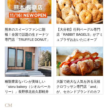
熊本のスイーツファンに朗
【大分初】行列ベーグル専門
報！全国で話題の生ドーナツ
店「RABBIT BAGELS」がアミ
専門店「TRUFFLE DONUT」
ュプラザおおいたにオープ
が東区長嶺に待望のNEW
ン！エキナカで手軽に「もち
OPEN！
むぎゅ」体験
種類豊富なパンが美味しい
大阪で絶大な人気を誇る元祖
「sioru bakery（シオルベーカ
クロワッサン専門店「and」
リー）」長野県北佐久郡軽井
が、セカンドブランドのカフ
沢町
ェ『Lov?（ラブ）』を難波に
オープン！
CM