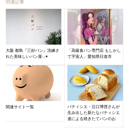
関連記事
大阪 都島『三好パン』洗練さ
「高級食パン専門店 もしかし
れた美味しいパン屋·˖✶
て宇宙人」愛知県日進市
パティシエ・辻口博啓さんが
関連サイト一覧
生み出した新たなパティシエ
達による焼きたてパンのお
店 「久地パン」 神奈川県