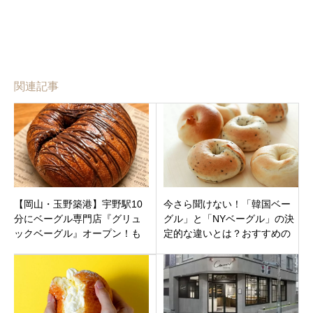
関連記事
【岡山・玉野築港】宇野駅10
今さら聞けない！「韓国ベー
分にベーグル専門店『グリュ
グル」と「NYベーグル」の決
ックベーグル』オープン！も
定的な違いとは？おすすめの
んげー粉100%のもちむぎゅ食
進化系ベーグルや生ベーグル
感が最高！
も