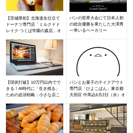
パンの世界大会にて日本人初
【茨城県初】北海道生仕立て
の総合優勝を果たした大澤秀
ドーナツ専門店「ミルクドド
一率いるベーカリー
レイク つくば学園の森店」オ
「Comme’N（コム・ン）」
ープン！北海道産の濃厚ミル
クたっぷり。
【現状打破】10万円以内でで
パンとお菓子のテイクアウト
きる！AI時代に「生き残る」
専門店「ひよこぱん」東京都
ための必須戦略：小さな店こ
大田区 中馬込6月2日（水）オ
そ、今すぐホームページを持
ープン
つべき理由