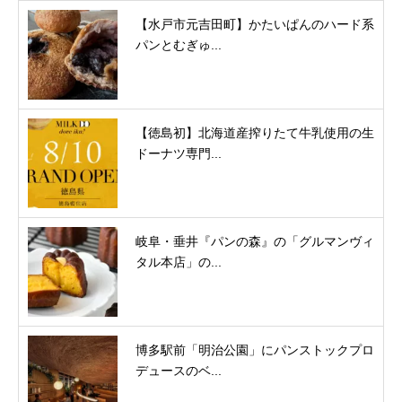
【水戸市元吉田町】かたいぱんのハード系
パンとむぎゅ...
【徳島初】北海道産搾りたて牛乳使用の生
ドーナツ専門...
岐阜・垂井『パンの森』の「グルマンヴィ
タル本店」の...
博多駅前「明治公園」にパンストックプロ
デュースのベ...