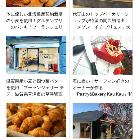
体に優しい北海道産契約栽培
代官山のトップベーカリーシ
の小麦を使用！グルテンフリ
ョップが待望の関西初進出！
ーのパンも「ブーランジェリ
「メゾン・イチ プリュス」大
ーダイ」宜野湾市長田にオー
阪市北区茶屋町 NU茶屋町プラ
プン
ス3階に
滋賀県産小麦と四つ葉バター
海に近い！サーフィン好きの
を使用「ブーランジェリー テ
オーナーが作る
テ」滋賀県草津市の草津駅西
「Pastry&Bakery Kau Kau」和
口すぐに2月5日オープンで
歌山県和歌山 紀三井寺駅近く
す。
に2021年2月5日（金）オープ
ン