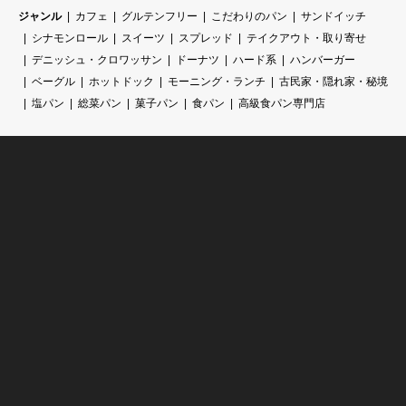
ジャンル
カフェ
グルテンフリー
こだわりのパン
サンドイッチ
シナモンロール
スイーツ
スプレッド
テイクアウト・取り寄せ
デニッシュ・クロワッサン
ドーナツ
ハード系
ハンバーガー
ベーグル
ホットドック
モーニング・ランチ
古民家・隠れ家・秘境
塩パン
総菜パン
菓子パン
食パン
高級食パン専門店