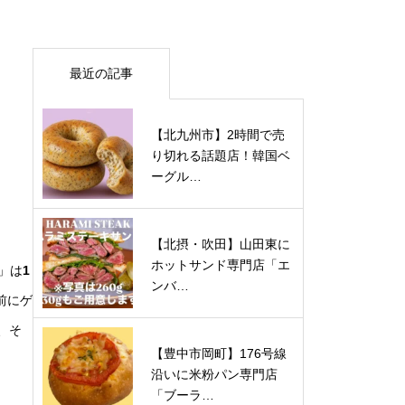
最近の記事
【北九州市】2時間で売
り切れる話題店！韓国ベ
ーグル…
【北摂・吹田】山田東に
ホットサンド専門店「エ
」は
1
ンバ…
前にゲ
、そ
【豊中市岡町】176号線
沿いに米粉パン専門店
「ブーラ…