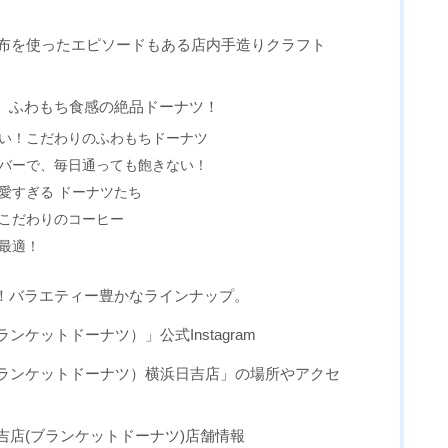
毛布を使ったエピソードもある店内手造りクラフト
、ふわもち食感の絶品ドーナツ！
ない！こだわりのふわもちドーナツ
ーバーで、毎日通っても飽きない！
可愛すぎる ドーナツたち
！こだわりのコーヒー
も最適！
！バラエティー豊かなラインナップ。
ブランケットドーナツ）」公式Instagram
S（ブランケットドーナツ）横浜日吉店」の場所やアクセ
浜日吉店(ブランケットドーナツ)店舗情報