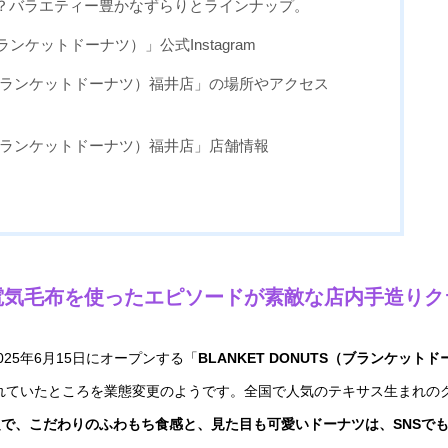
？バラエティー豊かなずらりとラインナップ。
ブランケットドーナツ）」公式Instagram
S（ブランケットドーナツ）福井店」の場所やアクセス
S（ブランケットドーナツ）福井店」店舗情報
電気毛布を使ったエピソードが素敵な店内手造りク
25年6月15日にオープンする「
BLANKET DONUTS（ブランケットド
れていたところを業態変更のようです。全国で人気のテキサス生まれの
限定で、こだわりのふわもち食感と、見た目も可愛いドーナツは、SNSで