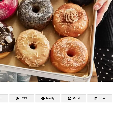
NE
RSS
feedly
Pin it
note