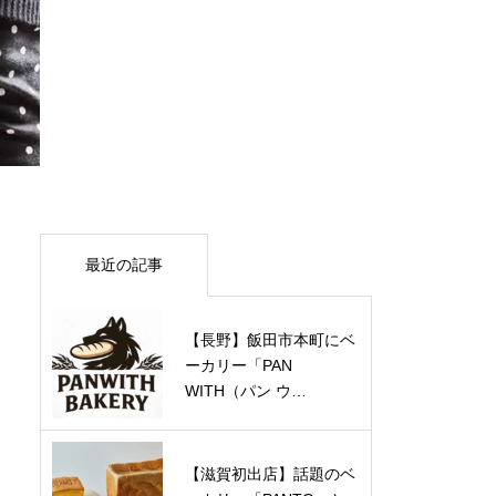
最近の記事
【長野】飯田市本町にベ
ーカリー「PAN
WITH（パン ウ…
【滋賀初出店】話題のベ