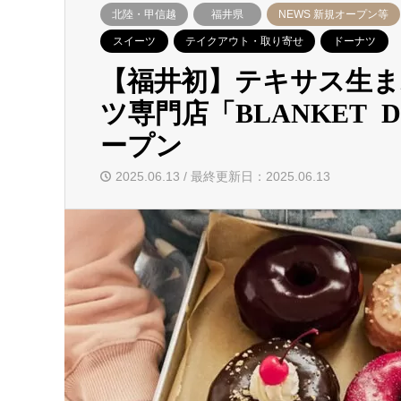
北陸・甲信越
福井県
NEWS 新規オープン等
スイーツ
テイクアウト・取り寄せ
ドーナツ
【福井初】テキサス生
ツ専門店「BLANKET 
ープン
2025.06.13 / 最終更新日：2025.06.13