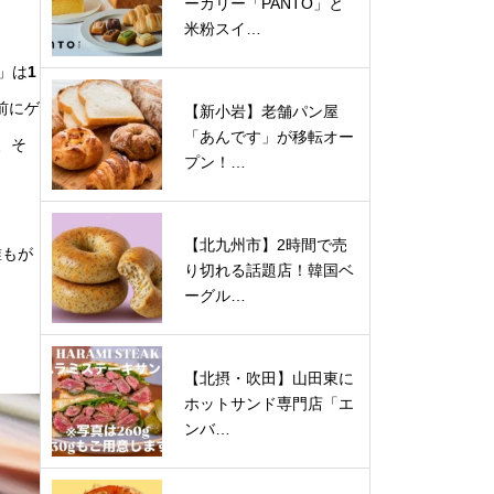
ーカリー「PANTO」と
米粉スイ…
」は
1
前にゲ
【新小岩】老舗パン屋
「あんです」が移転オー
、そ
プン！…
【北九州市】2時間で売
誰もが
り切れる話題店！韓国ベ
ーグル…
【北摂・吹田】山田東に
ホットサンド専門店「エ
ンバ…