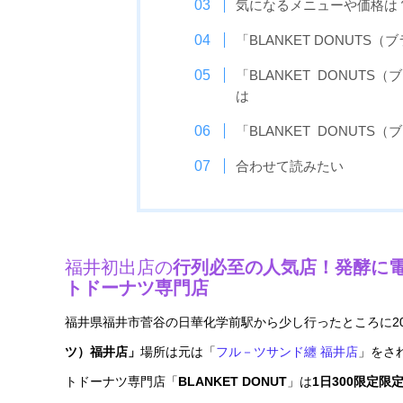
気になるメニューや価格は
「BLANKET DONUTS（
「BLANKET DONUT
は
「BLANKET DONUT
合わせて読みたい
福井初出店の
行列必至の人気店！発酵に
トドーナツ専門店
福井県福井市菅谷の日華化学前駅から少し行ったところに20
ツ）福井店」
場所は元は「
フル－ツサンド纏 福井店
」をさ
トドーナツ専門店「
BLANKET DONUT
」は
1日300限定