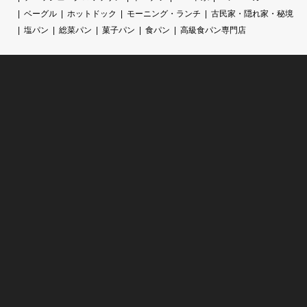
ベーグル
ホットドック
モーニング・ランチ
古民家・隠れ家・秘境
塩パン
総菜パン
菓子パン
食パン
高級食パン専門店