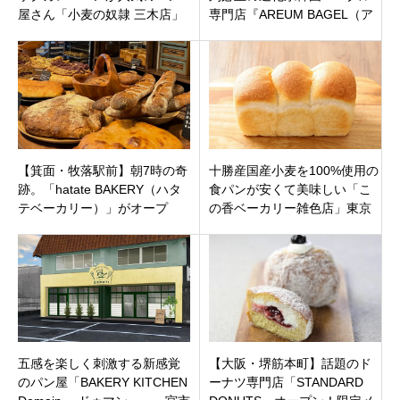
屋さん「小麦の奴隷 三木店」
専門店『AREUM BAGEL（ア
兵庫県三木市大塚にオープン
ルムベーグル）』が5月15日オ
ープン！
【箕面・牧落駅前】朝7時の奇
十勝産国産小麦を100%使用の
跡。「hatate BAKERY（ハタ
食パンが安くて美味しい「こ
テベーカリー）」がオープ
の香ベーカリー雑色店」東京
ン！究極の国産小麦パン体
都大田区本線雑色駅徒歩3分に
験。
11月19日オープンです。
五感を楽しく刺激する新感覚
【大阪・堺筋本町】話題のド
のパン屋「BAKERY KITCHEN
ーナツ専門店「STANDARD