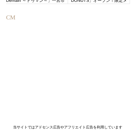
Demain ～ドゥマン～」一宮市
DONUTS」オープン！限定メ
大毛小松寺東にオープン！
ニューやお得なキャンペーン
を解説
CM
当サイトではアドセンス広告やアフリエイト広告を利用しています