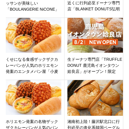
近くに行列必至ドーナツ専門
ッサンが美味しい
店「BLANKET DONUTS弘明
「BOULANGERIE NiCONE」
寺店」オープン！
テラス席もあり！石川県金沢
市
くせになる食感ザックザクカ
生ドーナツ専門店「TRUFFLE
レーパンが人気のホリエモン
DONUT 鹿児島イオンタウン
発案のエンタメパン屋「小麦
姶良店」がオープン！限定
の奴隷 我孫子店」我孫子市に
「できたて きなこプレーン」
オープン！
に大注目！
ホリエモン発案の名物ザック
湘南初上陸！藤沢駅北口に行
ザクカレーパンが人気のパン
列必至の進化系韓国ベーグル