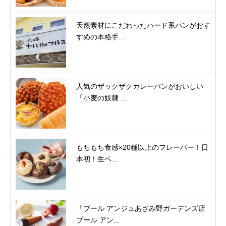
天然素材にこだわったハード系パンがおす
すめの本格手...
人気のザックザクカレーパンがおいしい
「小麦の奴隷 ...
もちもち食感×20種以上のフレーバー！日
本初！生ベ...
「ブール アンジュあざみ野ガーデンズ店
ブール アン...