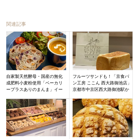
関連記事
自家製天然酵母・国産の無化
フルーツサンドも！「京食パ
成肥料小麦粉使用「ベーカリ
ン工房 ここん 西大路御池店」
ープラスありのまんま」イー
京都市中京区西大路御池駅か
トインもあります。奈良市菅
ら徒歩1分に11月5日グランド
原町
オープンです。