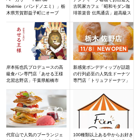
Noémie（パンドノエミ）」栃
古民家カフェ「昭和モダン珈
木県芳賀郡益子町にオープ
琲茶楽音 伝馬通店」超高級ス
ン！
ピーカー「パラゴン」の音
色。愛知県岡崎市
岸本拓也氏プロデュースの高
新感覚ポンデディップが話題
級食パン専門店「あせる王様
の行列必至の人気生ドーナツ
北習志野店」千葉県船橋市
専門店「トリュフドーナツ」
2021年6月5日（土）オープン
が栃木・佐野市田島町にオー
プン！
代官山で人気のブーランジェ
100種類以上ある中からお好き