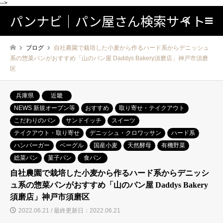
-->
パンナビ｜パン屋さん検索サイト
検索
ブログ
自社農園で栽培した小麦から作るハード系からデニッシュ
系の惣菜パンがおすすめ「山のパン屋 Daddys Bakery須磨店」神戸市須磨
区
兵庫県
近畿
NEWS 新規オープン等
おすすめ
取り寄せ・テイクアウト
こだわりのパン
サンドイッチ
スイーツ
テイクアウト・取り寄せ
デニッシュ・クロワッサン
ハード系
ハンバーガー
ベーグル
国産小麦
天然酵母
有機野菜
総菜パン
菓子パン
食パン
自社農園で栽培した小麦から作るハード系からデニッシ
ュ系の惣菜パンがおすすめ「山のパン屋 Daddys Bakery
須磨店」神戸市須磨区
2022.06.21 / 最終更新日：2022.06.21