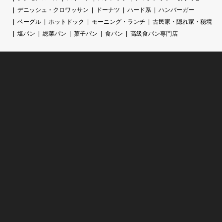
デニッシュ・クロワッサン
ドーナツ
ハード系
ハンバーガー
ベーグル
ホットドック
モーニング・ランチ
古民家・隠れ家・秘境
塩パン
総菜パン
菓子パン
食パン
高級食パン専門店