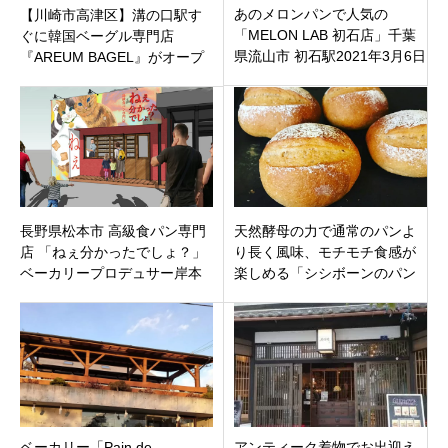
あのメロンパンで人気の
【川崎市高津区】溝の口駅す
「MELON LAB 初石店」千葉
ぐに韓国ベーグル専門店
県流山市 初石駅2021年3月6日
『AREUM BAGEL』がオープ
（土）オープン
ン！“むぎゅふわ”新食感がやっ
てくる！
長野県松本市 高級食パン専門
天然酵母の力で通常のパンよ
店 「ねぇ分かったでしょ？」
り長く風味、モチモチ食感が
ベーカリープロデュサー岸本
楽しめる「シシボーンのパン
拓也氏プロデュース！
屋さん３」東京都江戸川区南
小岩
ベーカリー「Pain de
アンティーク着物でお出迎え