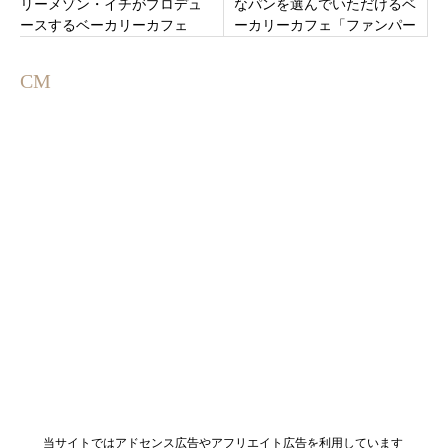
リーメゾン・イチがプロデュ
なパンを選んでいただけるベ
ースするベーカリーカフェ
ーカリーカフェ「ファンパー
「ハーバーブレッドカフェ神
ネ！青森店」青森市東大野11
戸umie店」神戸市中央区
月12日オープンです。
CM
当サイトではアドセンス広告やアフリエイト広告を利用しています