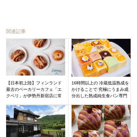
関連記事
【日本初上陸】フィンランド
16時間以上の 冷蔵低温熟成を
最古のベーカリーカフェ「エ
かけることで 究極にうまみ成
クベリ」が伊勢丹新宿店に常
分出した熟成純生食パン専門
設オープン！本場のシナモン
店 「本多 岡山問屋町店」話題
ロールを東京で
のキューブ食パンも岡山市北
区問屋町