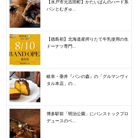
【水戸市元吉田町】かたいぱんのハード系
パンとむぎゅ...
【徳島初】北海道産搾りたて牛乳使用の生
ドーナツ専門...
岐阜・垂井『パンの森』の「グルマンヴィ
タル本店」の...
博多駅前「明治公園」にパンストックプロ
デュースのベ...