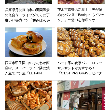
茨木市真砂の新星！世界が認
兵庫県丹波篠山市の田園風景
めたパン屋「Basique（バジッ
の似合うドライブがてらに丁
ク）」の魅力を徹底リサー
度いい秘境パン「和みぱん み
チ。「基本」を極めた、本物
のりや」行って来ました。び
の味
っくり!
西宮市甲子園口のほんわか商
ハード系の食事パンにロワッ
店街、スーパーライフ隣に焼
サンサンドがおすすめ！
き立てパン屋「LE PAIN
「C’EST PAS GRAVE セパグ
SAKURA(ルパン サクラ)」オ
ラーブ」福岡県久留米市 津福
ープン
駅