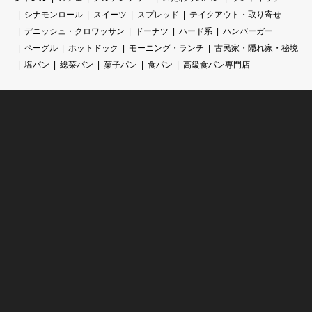
シナモンロール
スイーツ
スプレッド
テイクアウト・取り寄せ
デニッシュ・クロワッサン
ドーナツ
ハード系
ハンバーガー
ベーグル
ホットドック
モーニング・ランチ
古民家・隠れ家・秘境
塩パン
総菜パン
菓子パン
食パン
高級食パン専門店