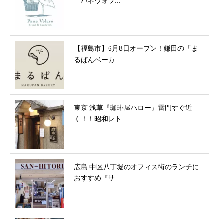
「パネヴォラ...
【福島市】6月8日オープン！鎌田の「ま
るぱんベーカ...
東京 浅草『珈琲屋ハロー』雷門すぐ近
く！！昭和レト...
広島 中区八丁堀のオフィス街のランチに
おすすめ『サ...