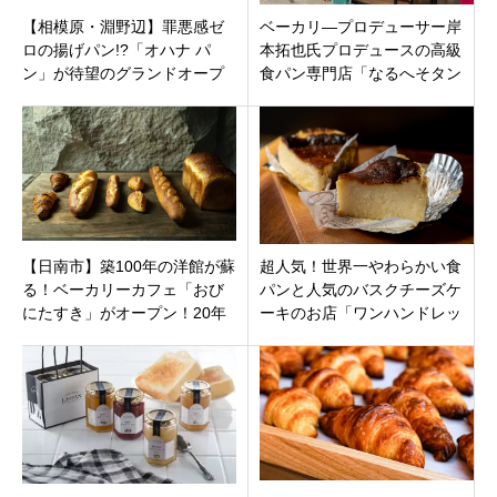
【相模原・淵野辺】罪悪感ゼ
ベーカリ―プロデューサー岸
ロの揚げパン!?「オハナ パ
本拓也氏プロデュースの高級
ン」が待望のグランドオープ
食パン専門店「なるへそタン
ン！話題の「ぞうの耳」加盟
マ」福岡市東区土井に4月3日
店！
グランドオープンです。
【日南市】築100年の洋館が蘇
超人気！世界一やわらかい食
る！ベーカリーカフェ「おび
パンと人気のバスクチーズケ
にたすき」がオープン！20年
ーキのお店「ワンハンドレッ
の眠りを経て、大正ロマン香
ドベーカリー立川南口店」東
る空間へ
京都立川市JR立川駅すぐ2月6
日オープン