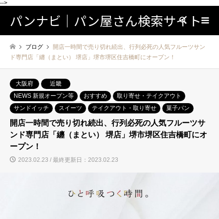
-->
パンナビ｜パン屋さん検索サイト
検索
ブログ
開店一時間で売り切れ続出、行列必死の人気フルーツサン
ド専門店「纏（まとい） 堺店」堺市堺区住吉橋町にオープン！
大阪府
近畿
NEWS 新規オープン等
おすすめ
取り寄せ・テイクアウト
サンドイッチ
スイーツ
テイクアウト・取り寄せ
菓子パン
開店一時間で売り切れ続出、行列必死の人気フルーツサ
ンド専門店「纏（まとい） 堺店」堺市堺区住吉橋町にオ
ープン！
2023.02.23 / 最終更新日：2023.02.23