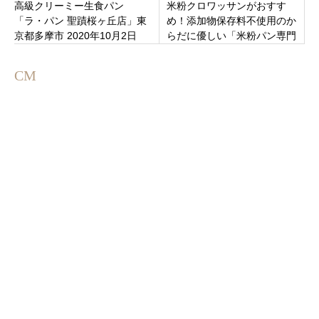
高級クリーミー生食パン
米粉クロワッサンがおすす
「ラ・パン 聖蹟桜ヶ丘店」東
め！添加物保存料不使用のか
京都多摩市 2020年10月2日
らだに優しい「米粉パン専門
（金）オープン
店なないろPLUS」山形県酒田
市千石町
CM