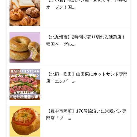
【新小岩】老舗パン屋「あんです」が移転
オープン！国...
【北九州市】2時間で売り切れる話題店！
韓国ベーグル...
【北摂・吹田】山田東にホットサンド専門
店「エンバー...
【豊中市岡町】176号線沿いに米粉パン専
門店「ブー...