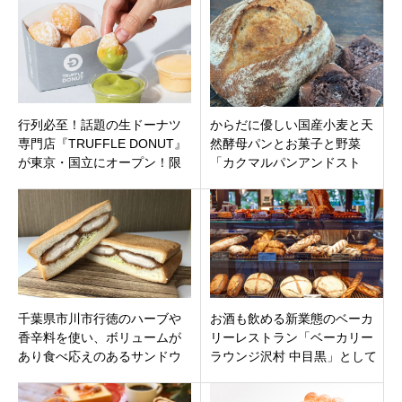
ティーナ
パンやお菓子
行列必至！話題の生ドーナツ
からだに優しい国産小麦と天
専門店『TRUFFLE DONUT』
然酵母パンとお菓子と野菜
が東京・国立にオープン！限
「カクマルパンアンドスト
定パイナップル味・ポンデデ
ア」福島県西白河郡矢吹町7月
ィップも
31日プレオープン
千葉県市川市行徳のハーブや
お酒も飲める新業態のベーカ
香辛料を使い、ボリュームが
リーレストラン「ベーカリー
あり食べ応えのあるサンドウ
ラウンジ沢村 中目黒」として
ィッチ専門店「おとなのサン
目黒区青葉台に移転オープン
ドウィッチ」