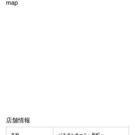
map
店舗情報
名称
パネポルチーニ～新町～