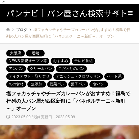
-->
パンナビ｜パン屋さん検索サイト
検索
ブログ
塩フォカッチャやチーズカレーパンがおすすめ！福島で行
列の人パン屋が西区新町に「パネポルチーニ～新町～」オープン
大阪府
近畿
NEWS 新規オープン等
おすすめ
テレビ番組
アンパン
クリームパン
こだわりのパン
テイクアウト・取り寄せ
デニッシュ・クロワッサン
ハード系
旬の食材
無添加
総菜パン
菓子パン
食パン
塩フォカッチャやチーズカレーパンがおすすめ！福島で
行列の人パン屋が西区新町に「パネポルチーニ～新町
～」オープン
2023.05.09 / 最終更新日：2023.05.09