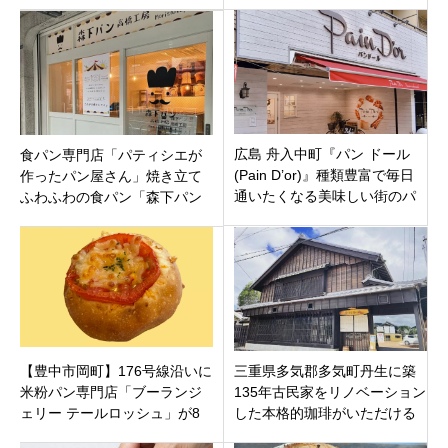
デザイン1号店として限定パン
店」広島市西区庚午北にオー
も登場
プン
広島 舟入中町『パン ドール
食パン専門店「パティシエが
(Pain D’or)』種類豊富で毎日
作ったパン屋さん」焼き立て
通いたくなる美味しい街のパ
ふわふわの食パン「森下パン
ン屋♬
高橋工房」東京都江東区高橋
に10月25日オープン
【豊中市岡町】176号線沿いに
三重県多気郡多気町丹生に築
米粉パン専門店「ブーランジ
135年古民家をリノベーション
ェリー テールロッシュ」が8
した本格的珈琲がいただける
月14日オープン！注目のトマ
カフェ「金川珈琲」美味しい