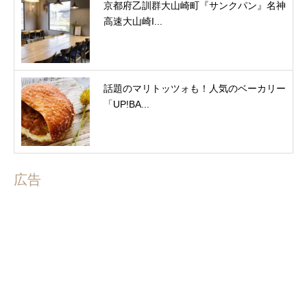
京都府乙訓群大山崎町『サンクパン』名神
高速大山崎I...
話題のマリトッツォも！人気のベーカリー
「UP!BA...
広告