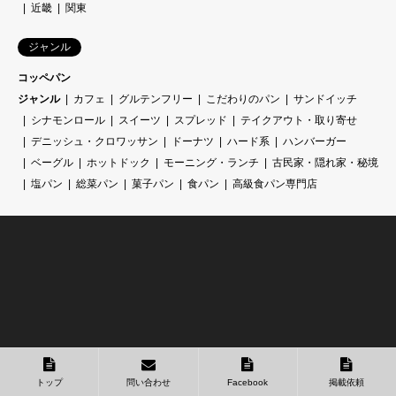
近畿
関東
ジャンル
コッペパン
ジャンル
カフェ
グルテンフリー
こだわりのパン
サンドイッチ
シナモンロール
スイーツ
スプレッド
テイクアウト・取り寄せ
デニッシュ・クロワッサン
ドーナツ
ハード系
ハンバーガー
ベーグル
ホットドック
モーニング・ランチ
古民家・隠れ家・秘境
塩パン
総菜パン
菓子パン
食パン
高級食パン専門店
トップ
問い合わせ
Facebook
掲載依頼