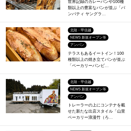
世界記録のカレーパンや100種
類以上の豊富なパンが並ぶ「パ
ンパティ ヤングラ…
北陸・甲信越
NEWS 新規オープン等
アンパン
テラスもあるイートイン！100
種類以上の焼き立てパンが並ぶ
「ベーカリーパンビ…
北陸・甲信越
NEWS 新規オープン等
アンパン
トレーラーの上にコンテナを載
せた新たな出店スタイル「山里
ベーカリー浪漫竹（ろ…