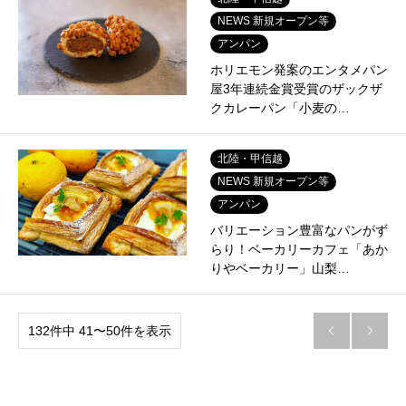
NEWS 新規オープン等
アンパン
ホリエモン発案のエンタメパン
屋3年連続金賞受賞のザックザ
クカレーパン「小麦の…
北陸・甲信越
NEWS 新規オープン等
アンパン
バリエーション豊富なパンがず
らり！ベーカリーカフェ「あか
りやベーカリー」山梨…
132件中 41〜50件を表示

