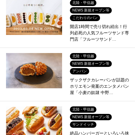
北陸・甲信越
NEWS 新規オープン等
こだわりのパン
開店1時間で売り切れ続出！行
列必死の人気フルーツサンド専
門店「フルーツサンド…
北陸・甲信越
NEWS 新規オープン等
アンパン
ザックザクカレーパンが話題の
ホリエモン発案のエンタメパン
屋「小麦の奴隷 中野…
北陸・甲信越
NEWS 新規オープン等
サンドイッチ
絶品ハンバーガーといろいろ挟