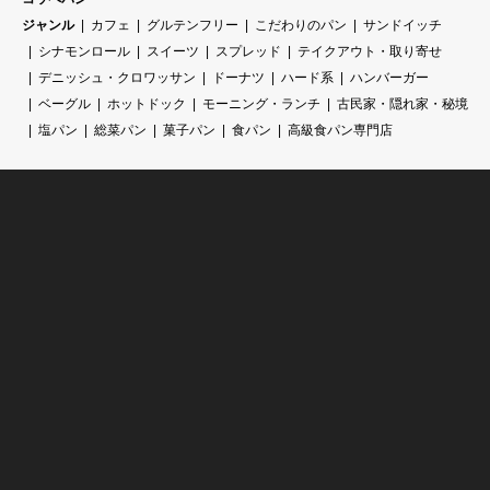
ジャンル
カフェ
グルテンフリー
こだわりのパン
サンドイッチ
シナモンロール
スイーツ
スプレッド
テイクアウト・取り寄せ
デニッシュ・クロワッサン
ドーナツ
ハード系
ハンバーガー
ベーグル
ホットドック
モーニング・ランチ
古民家・隠れ家・秘境
塩パン
総菜パン
菓子パン
食パン
高級食パン専門店