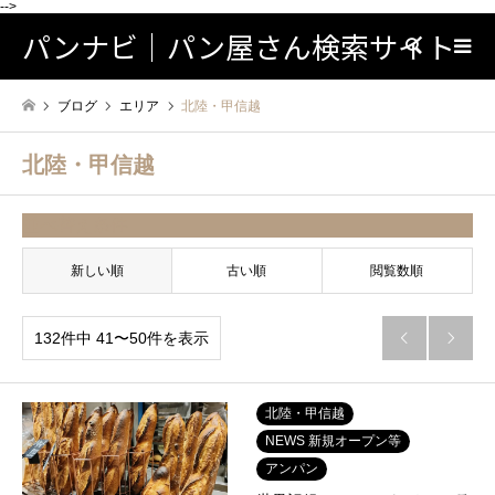
-->
パンナビ｜パン屋さん検索サイト
検索
ブログ
エリア
北陸・甲信越
北陸・甲信越
並べ替え条件
新しい順
古い順
閲覧数順
132件中 41〜50件を表示


北陸・甲信越
NEWS 新規オープン等
アンパン