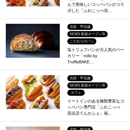
んで美味しいコッペパンがコラ
ボした「ふわこっぺ淡…
北陸・甲信越
NEWS 新規オープン等
こだわりのパン
塩トリュフパンが大人気のベー
カリー「mills by
TruffleBAKE…
北陸・甲信越
NEWS 新規オープン等
カフェ
イートインのある種類豊富なコ
ッペパン専門店「ふわこっぺ
高浜店てんかふぇ」福…
北陸・甲信越