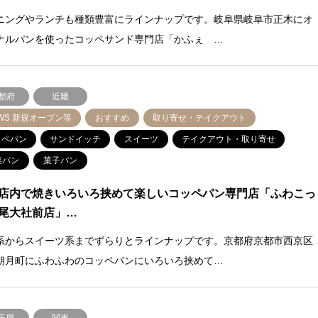
ニングやランチも種類豊富にラインナップです。岐阜県岐阜市正木にオ
ナルパンを使ったコッペサンド専門店「かふぇ …
都府
近畿
WS 新規オープン等
おすすめ
取り寄せ・テイクアウト
ッペパン
サンドイッチ
スイーツ
テイクアウト・取り寄せ
菜パン
菓子パン
店内で焼きいろいろ挟めて楽しいコッペパン専門店「ふわこっ
尾大社前店」…
系からスイーツ系までずらりとラインナップです。京都府京都市西京区
朝月町にふわふわのコッペパンにいろいろ挟めて…