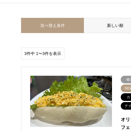
並べ替え条件
新しい順
3件中 1〜3件を表示
岐
NE
カ
テ
オリ
フェ