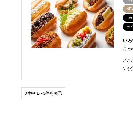
埼
NE
カ
テ
いろ
こっ
どこ
ン予
3件中 1〜3件を表示