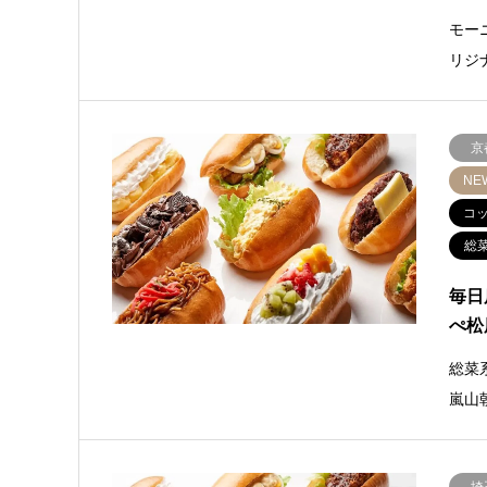
モー
リジ
京
NE
コ
総
毎日
ぺ松
総菜
嵐山