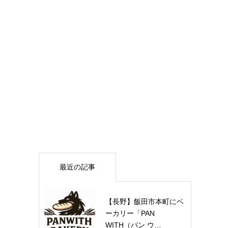
最近の記事
【長野】飯田市本町にベ
ーカリー「PAN
WITH（パン ウ…