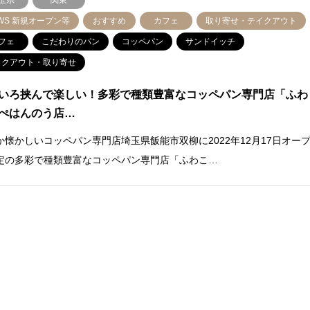
玉県
関東
WS 新規オープン等
おすすめ
カフェ
取り寄せ・テイクアウト
フェ
こだわりのパン
コッペパン
サンドイッチ
イクアウト・取り寄せ
いろ挟んで楽しい！多彩で種類豊富なコッペパン専門店「ふわ
ぺはんのう店…
か懐かしいコッペパン専門店埼玉県飯能市双柳に2022年12月17日オー
定の多彩で種類豊富なコッペパン専門店「ふわこ…