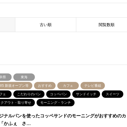
古い順
閲覧数順
阜県
東海
WS 新規オープン等
おすすめ
カフェ
テレビ番組
フェ
こだわりのパン
コッペパン
サンドイッチ
スイーツ
イクアウト・取り寄せ
モーニング・ランチ
ジナルパンを使ったコッペサンドのモーニングがおすすめのカ
「かふぇ さ…