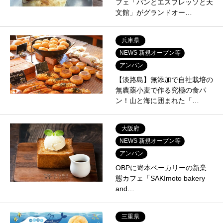
フェ「パンとエスプレッソと天
文館」がグランドオー…
兵庫県
NEWS 新規オープン等
アンパン
【淡路島】無添加で自社栽培の
無農薬小麦で作る究極の食パ
ン！山と海に囲まれた「…
大阪府
NEWS 新規オープン等
アンパン
OBPに嵜本ベーカリーの新業
態カフェ「SAKImoto bakery
and…
三重県