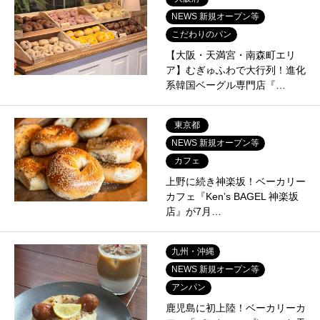
NEWS 新規オープン等
こだわりのパン
【大阪・天満宮・南森町エリ
ア】むぎゅふわで大行列！進化
系韓国ベーグル専門店『…
東京都
NEWS 新規オープン等
カフェ
上野に続き神楽坂！ベーカリー
カフェ『Ken’s BAGEL 神楽坂
店』が7月…
九州・沖縄
NEWS 新規オープン等
アンパン
鹿児島に初上陸！ベーカリーカ