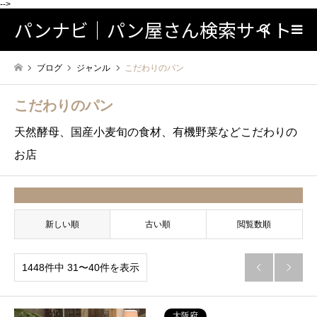
-->
パンナビ｜パン屋さん検索サイト
検索
ブログ
ジャンル
こだわりのパン
こだわりのパン
天然酵母、国産小麦旬の食材、有機野菜などこだわりの
お店
並べ替え条件
新しい順
古い順
閲覧数順
1448件中 31〜40件を表示


大阪府