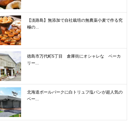
【淡路島】無添加で自社栽培の無農薬小麦で作る究
極の...
徳島市万代町5丁目 倉庫街にオシャレな ベーカ
リー...
北海道ボールパークに白トリュフ塩パンが超人気の
ベー...