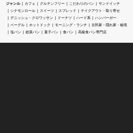
ジャンル
カフェ
グルテンフリー
こだわりのパン
サンドイッチ
シナモンロール
スイーツ
スプレッド
テイクアウト・取り寄せ
デニッシュ・クロワッサン
ドーナツ
ハード系
ハンバーガー
ベーグル
ホットドック
モーニング・ランチ
古民家・隠れ家・秘境
塩パン
総菜パン
菓子パン
食パン
高級食パン専門店