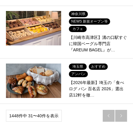
神奈川県
NEWS 新規オープン等
カフェ
【川崎市高津区】溝の口駅すぐ
に韓国ベーグル専門店
『AREUM BAGEL』が…
埼玉県
おすすめ
アンパン
【2026年最新】埼玉の「食べ
ログ パン 百名店 2026」選出
店12軒を徹…
1448件中 31〜40件を表示

