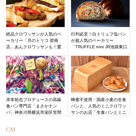
絶品クロワッサンが人気のベ
行列必至！白トリュフ塩パン
ーカリー「月のトリコ 碧南
が超人気のベーカリー
店」あんクロワッサンも！愛
「TRUFFLE mini JR池袋東口
知県碧南市塩浜町に5月14日オ
店」東京都豊島区南池袋にオ
ープン。
ープン
岸本拓也プロデュースの高級
蜂蜜不使用・国産小麦の生食
食パン専門店「まさかナン
パンと、人気のミニクロワッ
パ」神奈川県横浜市栄区笠間
サンのお店「生食パンとミニ
大船駅徒歩１分に2月27日グラ
クロ処すみれ」三重県松阪市
ンドオープン
宮町
CM