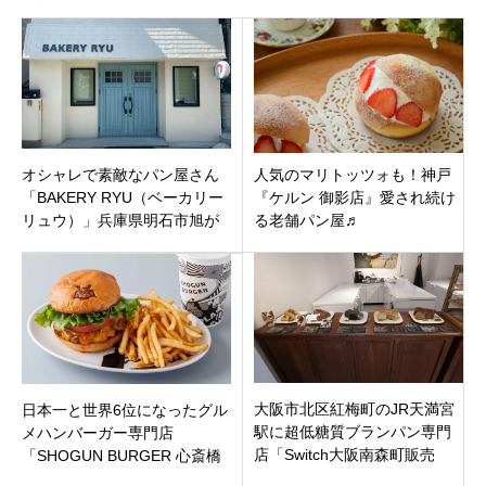
オシャレで素敵なパン屋さん
人気のマリトッツォも！神戸
「BAKERY RYU（ベーカリー
『ケルン 御影店』愛され続け
リュウ）」兵庫県明石市旭が
る老舗パン屋♬
丘に10月4日オープン！
大阪市北区紅梅町のJR天満宮
日本一と世界6位になったグル
駅に超低糖質ブランパン専門
メハンバーガー専門店
店「Switch大阪南森町販売
「SHOGUN BURGER 心斎橋
所」オープンしてたので行っ
店」が大阪市中央区心斎橋筋