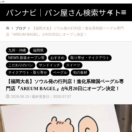
-->
パンナビ｜パン屋さん検索サイト
検索
ブログ
【福岡大名】ソウル発の行列店！進化系韓国ベーグル専門
店『AREUM BAGEL』が6月20日にオープン決定！
九州・沖縄
福岡県
NEWS 新規オープン等
おすすめ
取り寄せ・テイクアウト
こだわりのパン
サンドイッチ
スイーツ
テイクアウト・取り寄せ
ベーグル
旬の食材
【福岡大名】ソウル発の行列店！進化系韓国ベーグル専
門店『AREUM BAGEL』が6月20日にオープン決定！
2026.06.15 / 最終更新日：2026.07.07