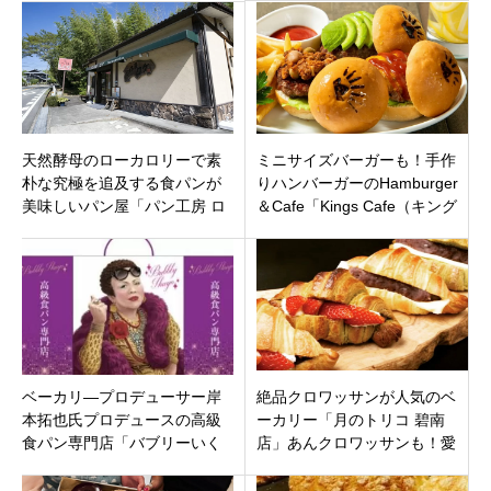
て来ました
にオープン
天然酵母のローカロリーで素
ミニサイズバーガーも！手作
朴な究極を追及する食パンが
りハンバーガーのHamburger
美味しいパン屋「パン工房 ロ
＆Cafe「Kings Cafe（キング
グ」神戸市北区淡河町
スカフェ）」テイクアウトも
Uber Eats 出前館OK!東京都目
黒区 中目黒
ベーカリ―プロデューサー岸
絶品クロワッサンが人気のベ
本拓也氏プロデュースの高級
ーカリー「月のトリコ 碧南
食パン専門店「バブリーいく
店」あんクロワッサンも！愛
よ」大阪市住吉区我孫子駅近
知県碧南市塩浜町に5月14日オ
くに3月27日オープンです。
ープン。