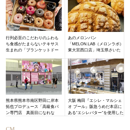
行列必至のこだわりのふわも
あのメロンパン
ち食感がたまらないテキサス
「MELON.LAB（メロンラボ）
生まれの「ブランケットドー
東大宮西口店」埼玉県さいた
ナツ横浜日吉店」横浜市港北
ま市見沼区東大宮西口ロータ
区日吉にオープン
リー前に 2021年2月13日
（土）オープン
熊本県熊本市南区野田に岸本
大阪 梅田『エシレ・マルシェ
拓也プロデュース「高級食パ
オ ブール』阪急うめだ本店に
ン専門店 真面目になれな
ある“エシレバター”を使用した
い」
行列のできる絶品オムレット
♬
CM