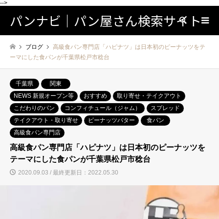
-->
パンナビ｜パン屋さん検索サイト
検索
ブログ
高級食パン専門店「ハピナツ」は日本初のピーナッツをテ
ーマにした食パンが千葉県松戸市稔台
千葉県
関東
NEWS 新規オープン等
おすすめ
取り寄せ・テイクアウト
こだわりのパン
コンフィチュール（ジャム）
スプレッド
テイクアウト・取り寄せ
ピーナッツバター
食パン
高級食パン専門店
高級食パン専門店「ハピナツ」は日本初のピーナッツを
テーマにした食パンが千葉県松戸市稔台
2020.09.03 / 最終更新日：2022.05.30