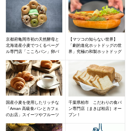
取・香川・徳島・愛媛 2021
12月17日オープンです。
年完全版
京都府亀岡市初の天然酵母と
【マツコの知らない世界】
北海道産小麦でつくるベーグ
「劇的進化ホットドッグの世
ル専門店「こころパン」卵バ
界」究極の和製ホットドッグ
ター不使用のからだに優しい
集結！行列名店＆神出鬼没の
ベーグル10月22日オープン
キッチンカーも登場
国産小麦を使用したリッチな
千葉県柏市 こだわりの食パ
「Aman 高級食パンとカフェ
ン専門店［まきば柏店］オー
のお店」スイーツやフルーツ
プン！
サンドも。福岡県北九州市小
倉北区