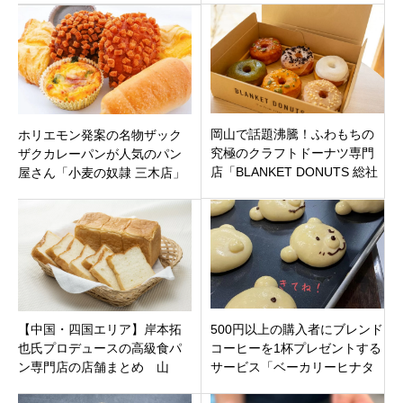
ドウィッチ」
岡山で話題沸騰！ふわもちの
ホリエモン発案の名物ザック
究極のクラフトドーナツ専門
ザクカレーパンが人気のパン
店「BLANKET DONUTS 総社
屋さん「小麦の奴隷 三木店」
店」総社市にオープン
兵庫県三木市大塚にオープン
【中国・四国エリア】岸本拓
500円以上の購入者にブレンド
也氏プロデュースの高級食パ
コーヒーを1杯プレゼントする
ン専門店の店舗まとめ 山
サービス「ベーカリーヒナタ
口・広島・岡山・島根・鳥
相武台店」神奈川県座間市に