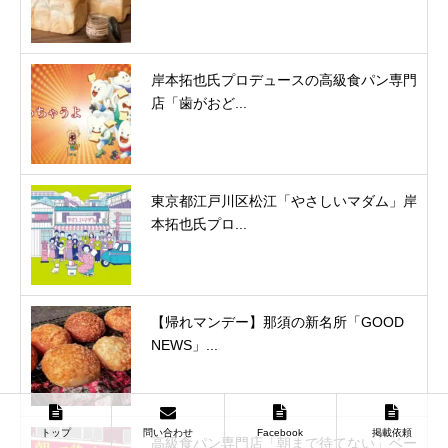
岸本拓也氏プロデュースの高級食パン専門
店「歯がおど...
東京都江戸川区松江「やさしいマダム」岸
本拓也氏プロ...
【帰れマンデー】那須の新名所「GOOD
NEWS」...
トップ
問い合わせ
Facebook
掲載依頼
高級食パン専門店「朝まで待てない」ベー