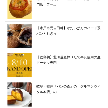
門店「ブー...
【水戸市元吉田町】かたいぱんのハード系
パンとむぎゅ...
【徳島初】北海道産搾りたて牛乳使用の生
ドーナツ専門...
岐阜・垂井『パンの森』の「グルマンヴィ
タル本店」の...