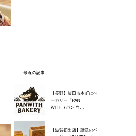
最近の記事
【長野】飯田市本町にベ
ーカリー「PAN
WITH（パン ウ…
【滋賀初出店】話題のベ