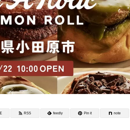
NE
RSS
feedly
Pin it
note