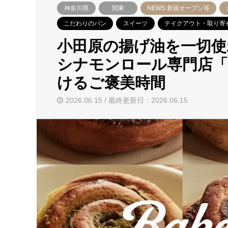
神奈川県
関東
NEWS 新規オープン等
こだわりのパン
スイーツ
テイクアウト・取り寄
小田原の揚げ油を一切使
シナモンロール専門店「Ba
けるご褒美時間
2026.06.15 / 最終更新日：2026.06.15