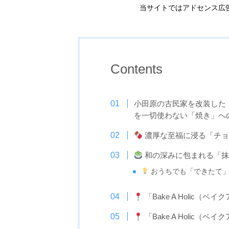
当サイトではアドセンス広
Contents
小田原の古民家を改装した
を一切使わない「焼き」へ
濃厚な至福に浸る「チョ
和の深みに包まれる「抹
おうちでも「できたて
「Bake A Holic（ベイ
「Bake A Holic