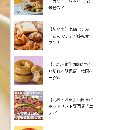
ーカリー「PANTO」と
米粉スイ…
【新小岩】老舗パン屋
「あんです」が移転オー
プン！…
【北九州市】2時間で売
り切れる話題店！韓国ベ
ーグル…
【北摂・吹田】山田東に
ホットサンド専門店「エ
ンバ…