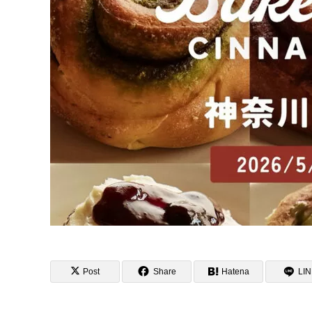
Post
Share
Hatena
LI